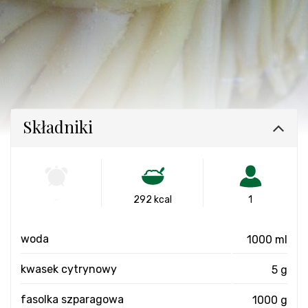
Składniki
-
292 kcal
1
woda
1000 ml
kwasek cytrynowy
5 g
fasolka szparagowa
1000 g