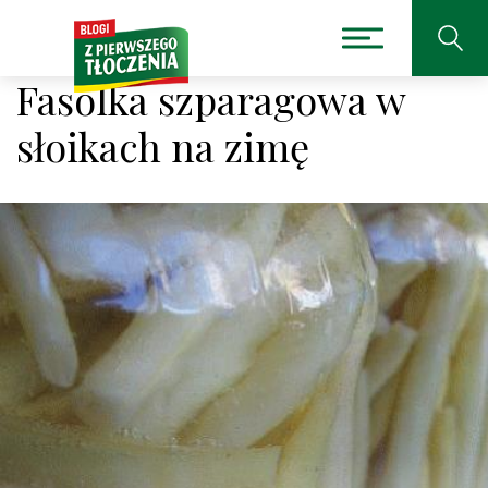
Fasolka szparagowa w
słoikach na zimę