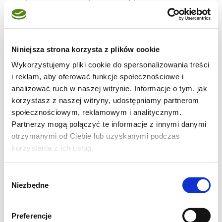
patelnię z podsmażaną tartą bułeczką, albo
na przykład dodać do sałatki.
Przepis z mojego archiwum.
Niniejsza strona korzysta z plików cookie
Wykorzystujemy pliki cookie do spersonalizowania treści
Składniki:
i reklam, aby oferować funkcje społecznościowe i
analizować ruch w naszej witrynie. Informacje o tym, jak
1 kg fasolki szparagowej
korzystasz z naszej witryny, udostępniamy partnerom
społecznościowym, reklamowym i analitycznym.
Zalewa: na 1 l wody, płaska łyżeczka soli i
Partnerzy mogą połączyć te informacje z innymi danymi
otrzymanymi od Ciebie lub uzyskanymi podczas
ćwierć łyżeczki kwasku cytrynowego
korzystania z ich usług.
Fasolkę umyj, obetnij końce i usuń włókna.
Wybór
Następnie ugotuj na półtwardo (ja
Niezbędne
zgody
gotuję ok. 10 minut na parze).
Preferencje