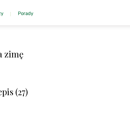
zy
Porady
a zimę
pis (27)