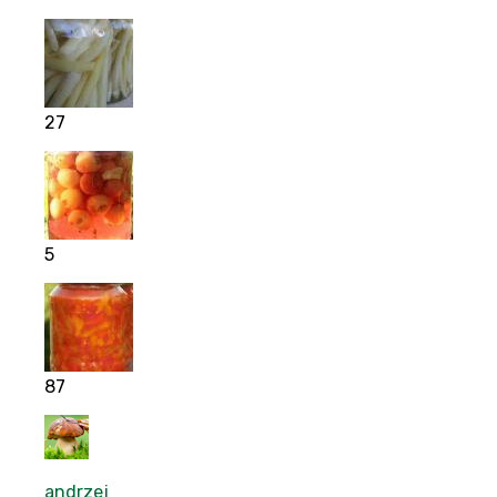
27
5
87
andrzej