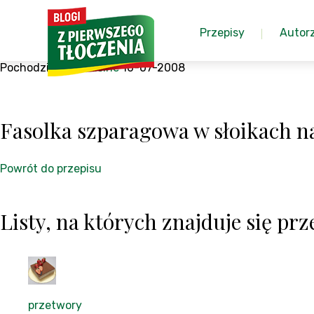
Przepisy
Autor
Pochodzi z:
My cuisine
10-07-2008
Fasolka szparagowa w słoikach n
Powrót do przepisu
Listy, na których znajduje się prze
przetwory