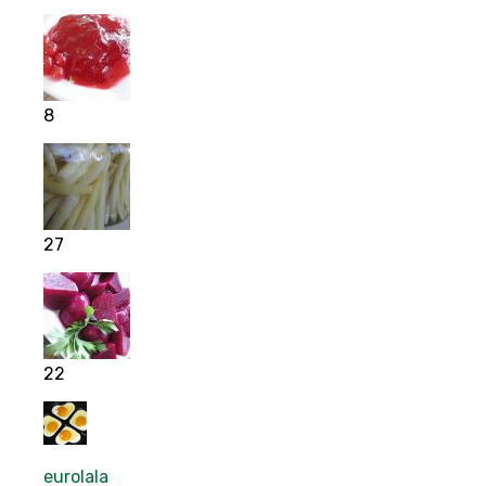
8
27
22
eurolala