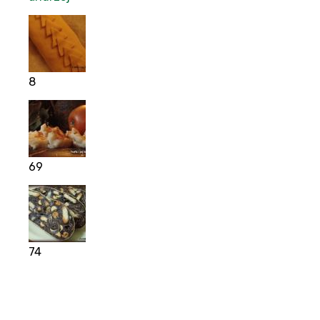
8
69
74