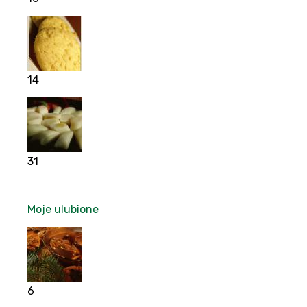
14
31
Moje ulubione
6