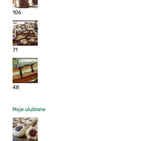
106
71
48
Moje ulubione