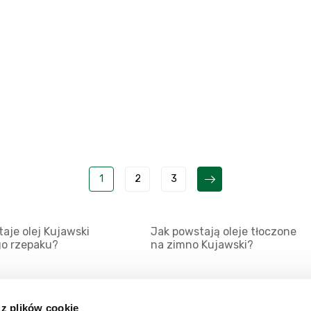
1
2
3
aje olej Kujawski
Jak powstają oleje tłoczone
go rzepaku?
na zimno Kujawski?
 z plików cookie