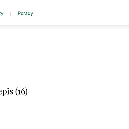
zy
Porady
pis (16)