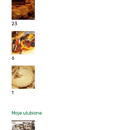
23
6
1
Moje ulubione