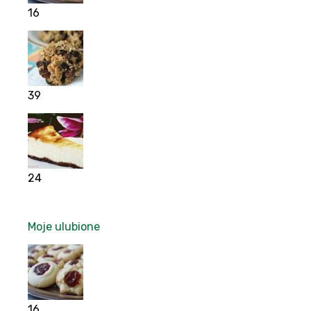
16
39
24
Moje ulubione
16