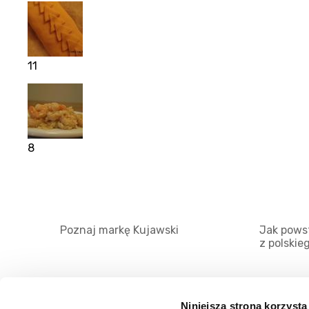
11
8
Poznaj markę Kujawski
Jak powst
z polskie
Niniejsza strona korzysta