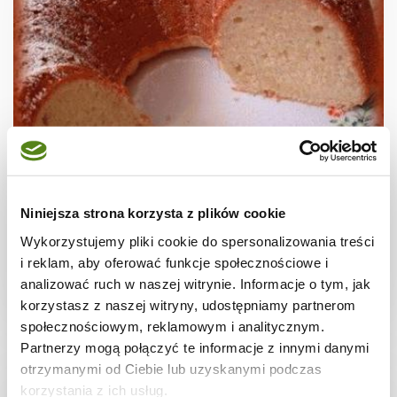
CIASTA I TORTY
BABKA SEROWO-CYTRYNOWA
Niniejsza strona korzysta z plików cookie
Wykorzystujemy pliki cookie do spersonalizowania treści
i reklam, aby oferować funkcje społecznościowe i
analizować ruch w naszej witrynie. Informacje o tym, jak
2 godz.
-
12
korzystasz z naszej witryny, udostępniamy partnerom
społecznościowym, reklamowym i analitycznym.
Partnerzy mogą połączyć te informacje z innymi danymi
otrzymanymi od Ciebie lub uzyskanymi podczas
korzystania z ich usług.