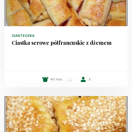
CIASTECZKA
Ciastka serowe półfrancuskie z dżemem
40 min.
-
3