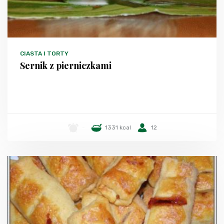
CIASTA I TORTY
Sernik z pierniczkami
-
1331 kcal
12