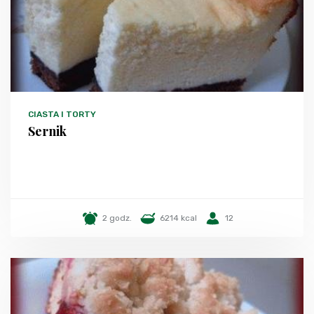
CIASTA I TORTY
Sernik
2 godz.
6214 kcal
12