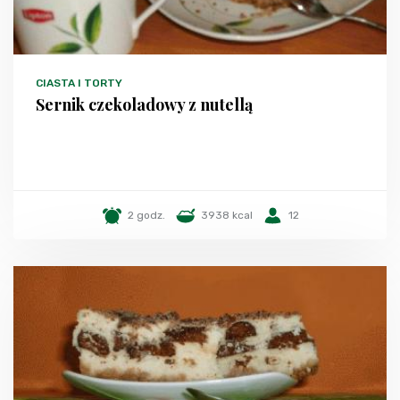
CIASTA I TORTY
Sernik czekoladowy z nutellą
2 godz.
3938 kcal
12