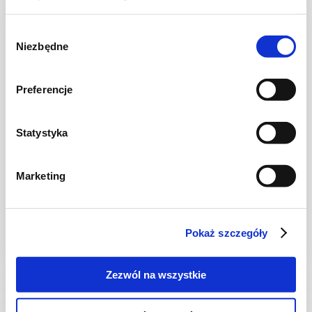
Wybór
Niezbędne
zgody
Preferencje
Statystyka
CIASTA I TORTY
Marketing
TORCIK ŚMIETANOWO-TRUSKAWKOWY
Pokaż szczegóły
2 godz.
3408 kcal
12
Zezwól na wszystkie