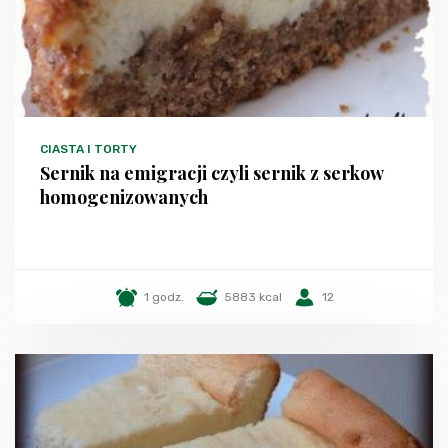
CIASTA I TORTY
Sernik na emigracji czyli sernik z serkow
homogenizowanych
1 godz.
5883 kcal
12