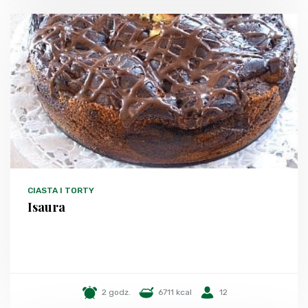
CIASTA I TORTY
Isaura
2 godz.
6711 kcal
12