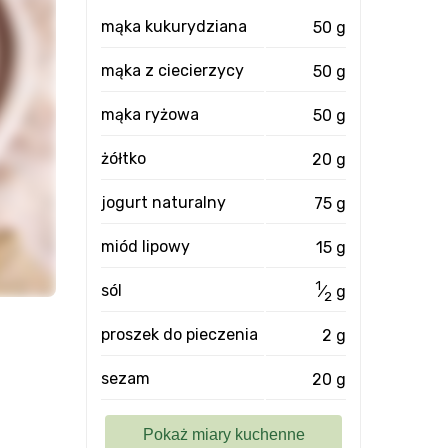
mąka kukurydziana
50 g
mąka z ciecierzycy
50 g
mąka ryżowa
50 g
żółtko
20 g
jogurt naturalny
75 g
miód lipowy
15 g
1
sól
⁄
g
2
proszek do pieczenia
2 g
sezam
20 g