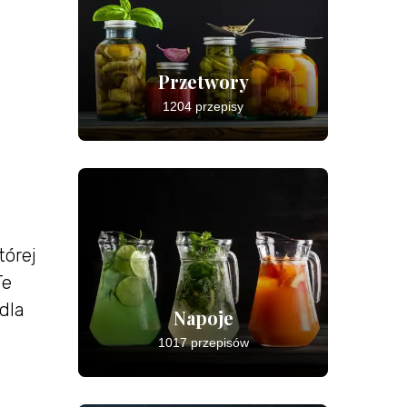
Przetwory
1204 przepisy
tórej
Te
dla
Napoje
1017 przepisów