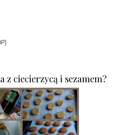
DP)
ka z ciecierzycą i sezamem?