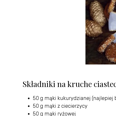
Składniki na kruche ciaste
50 g mąki kukurydzianej (najlepiej
50 g mąki z ciecierzycy
50 g mąki ryżowej