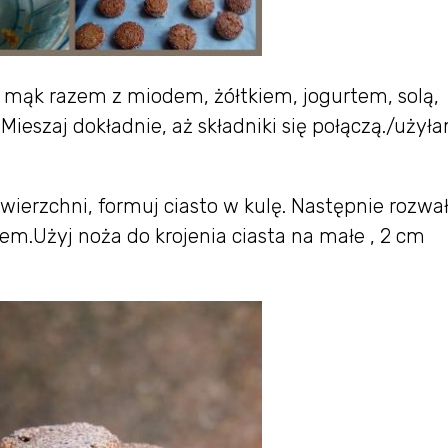
e mąk razem z miodem, żółtkiem, jogurtem, solą,
ieszaj dokładnie, aż składniki się połączą./użył
wierzchni, formuj ciasto w kulę. Następnie rozwał
m.Użyj noża do krojenia ciasta na małe , 2 cm