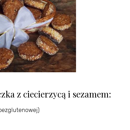
czka z ciecierzycą i sezamem:
 bezglutenowej)