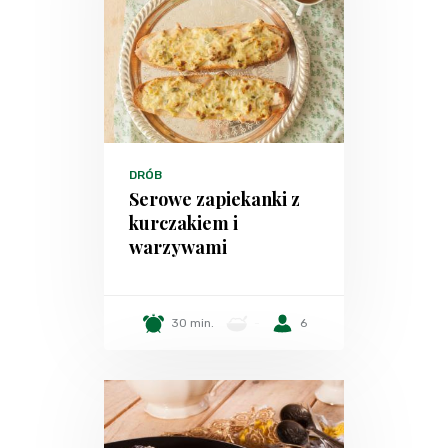
DRÓB
Serowe zapiekanki z
kurczakiem i
warzywami
30 min.
-
6