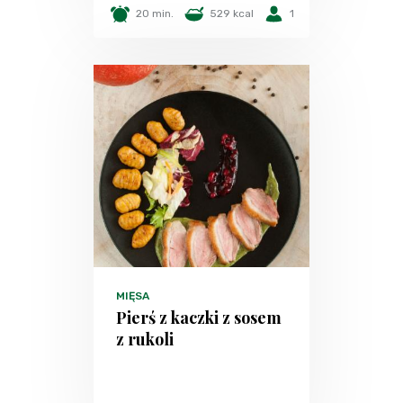
20 min.
529 kcal
1
MIĘSA
Pierś z kaczki z sosem
z rukoli