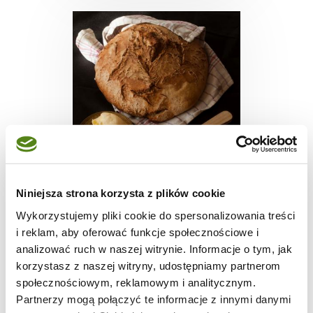
CHLEB I PIECZYWO
Niniejsza strona korzysta z plików cookie
Chleb na zakwasie
Wykorzystujemy pliki cookie do spersonalizowania treści
i reklam, aby oferować funkcje społecznościowe i
analizować ruch w naszej witrynie. Informacje o tym, jak
korzystasz z naszej witryny, udostępniamy partnerom
społecznościowym, reklamowym i analitycznym.
1
2155
4
Partnerzy mogą połączyć te informacje z innymi danymi
dzień
kcal