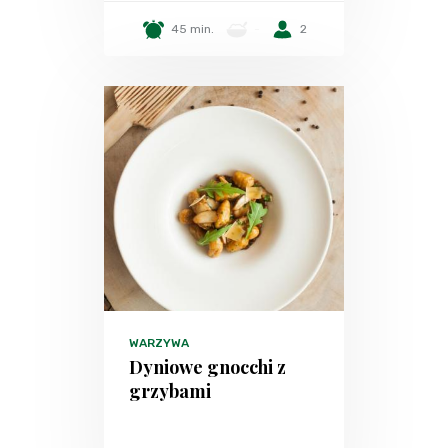
45 min.
-
2
WARZYWA
Dyniowe gnocchi z
grzybami