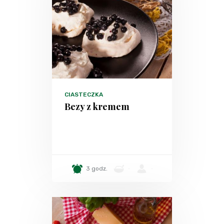
CIASTECZKA
Bezy z kremem
3 godz.
-
-