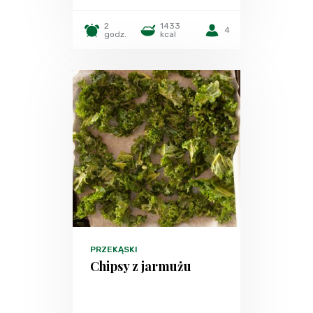
2
1433
4
godz.
kcal
PRZEKĄSKI
Chipsy z jarmużu