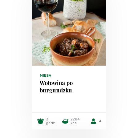
MIĘSA
Wołowina po
burgundzku
3
2284
4
godz.
kcal