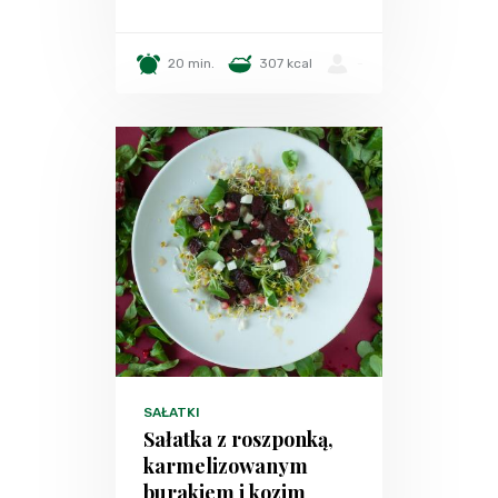
20 min.
307 kcal
-
SAŁATKI
Sałatka z roszponką,
karmelizowanym
burakiem i kozim