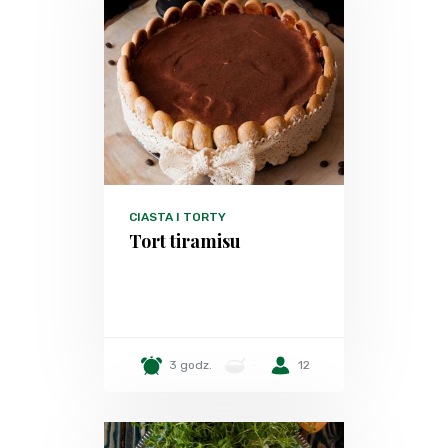
CIASTA I TORTY
Tort tiramisu
3 godz.
-
12