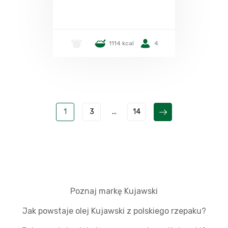
-
1114 kcal
4
1
3
...
14
Poznaj markę Kujawski
Jak powstaje olej Kujawski z polskiego rzepaku?