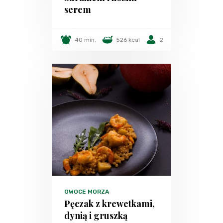
serem
40 min.
526 kcal
2
OWOCE MORZA
Pęczak z krewetkami,
dynią i gruszką