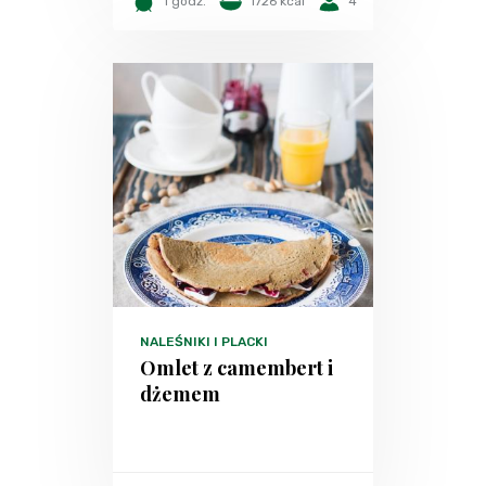
1 godz.
1726 kcal
4
NALEŚNIKI I PLACKI
Omlet z camembert i
dżemem