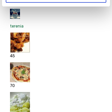
6
terenia
45
70