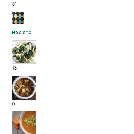
31
Na slono
13
6