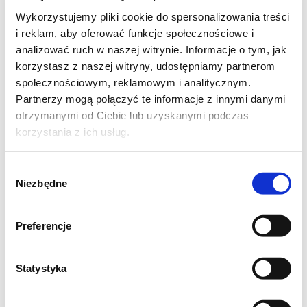
szczypta soli
Wykorzystujemy pliki cookie do spersonalizowania treści
woda
i reklam, aby oferować funkcje społecznościowe i
1 cebula
analizować ruch w naszej witrynie. Informacje o tym, jak
1 zielona papryka
korzystasz z naszej witryny, udostępniamy partnerom
społecznościowym, reklamowym i analitycznym.
1/2 puszki ananasa
Partnerzy mogą połączyć te informacje z innymi danymi
otrzymanymi od Ciebie lub uzyskanymi podczas
Sos słodko - kwaśny:
korzystania z ich usług.
30g mąki kukurydzianej
120g brązowego cukru
Wybór
Niezbędne
zgody
120ml octu ryżowego
1 ząbek czosnku rozgnieciony
Preferencje
1 łyżeczka świeżo startego imbiru
6 łyżek keczupu
Statystyka
6 łyżek soku ananasowego (z puszki)
szczypta soli