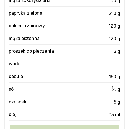
mąka kukurydziana
90 g
papryka zielona
210 g
cukier trzcinowy
120 g
mąka pszenna
120 g
proszek do pieczenia
3 g
woda
-
cebula
150 g
1
sól
⁄
g
2
czosnek
5 g
olej
15 ml