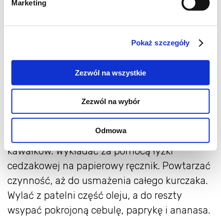
Marketing
Wykonanie:
Pokaż szczegóły
Do miski przesiać mąkę pszenną,
kukurydzianą i proszek do pieczenia. Dodać
Zezwól na wszystkie
sól. W środku zrobić dołek i wlać do niego olej
i tyle wody, aby po wymieszaniu składników
Zezwól na wybór
powstało gęste i gładki ciasto. Na patelni lub
w woku rozgrzać olej. Kawałki kurczaka
Odmowa
zanurzać w cieście i smażyć po około 5
kawałków. Wykładać za pomocą łyżki
cedzakowej na papierowy ręcznik. Powtarzać
czynność, aż do usmażenia całego kurczaka.
Wylać z patelni część oleju, a do reszty
wsypać pokrojoną cebulę, paprykę i ananasa.