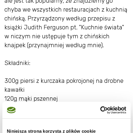
ale jest tak popularny, że znajdziemy go
chyba we wszystkich restauracjach z kuchnią
chińską. Przyrządzony według przepisu z
książki Judith Ferguson pt. "Kuchnie świata"
w niczym nie ustępuje tym z chińskich
knajpek (przynajmniej według mnie).
Składniki:
300g piersi z kurczaka pokrojonej na drobne
kawałki
120g mąki pszennej
60g mąki kukurydzianej
1,5 łyżeczki proszku do pieczenia
1 łyżka oleju
Niniejsza strona korzysta z plików cookie