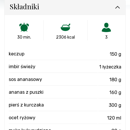
Składniki
30 min.
2306 kcal
3
keczup
150 g
imbir świeży
1 łyżeczka
sos ananasowy
180 g
ananas z puszki
160 g
pierś z kurczaka
300 g
ocet ryżowy
120 ml