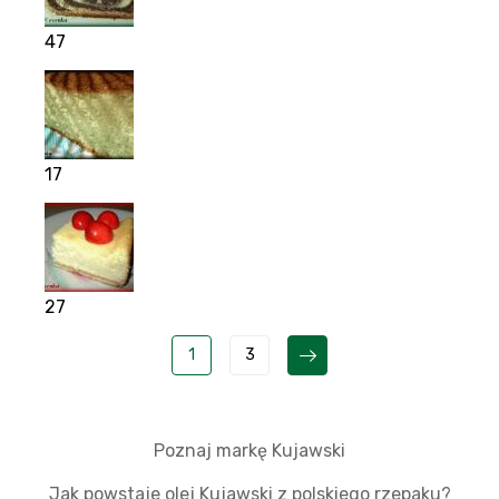
47
17
27
1
3
Poznaj markę Kujawski
Jak powstaje olej Kujawski z polskiego rzepaku?