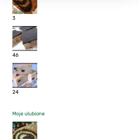
3
46
24
Moje ulubione