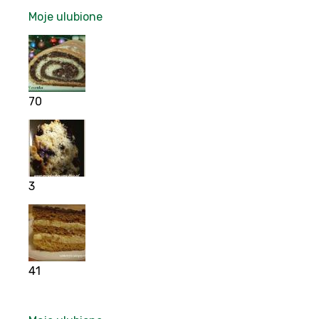
Moje ulubione
70
3
41