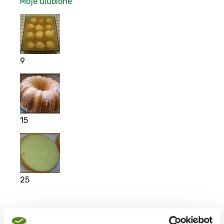
Moje ulubione
9
15
25
Moje ulubione