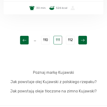
30 min.
526 kcal
-
...
110
111
112
Poznaj markę Kujawski
Jak powstaje olej Kujawski z polskiego rzepaku?
Jak powstają oleje tłoczone na zimno Kujawski?