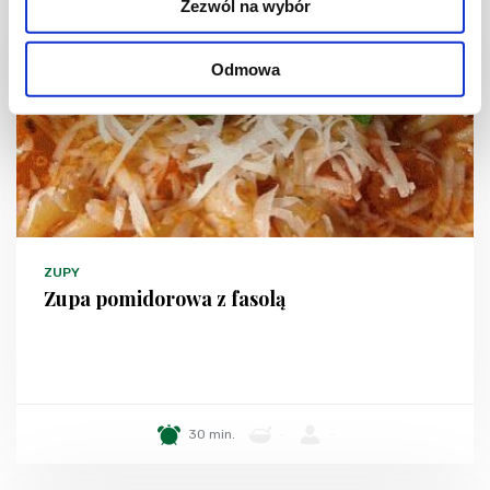
Zezwól na wybór
Odmowa
ZUPY
Zupa pomidorowa z fasolą
30 min.
-
-