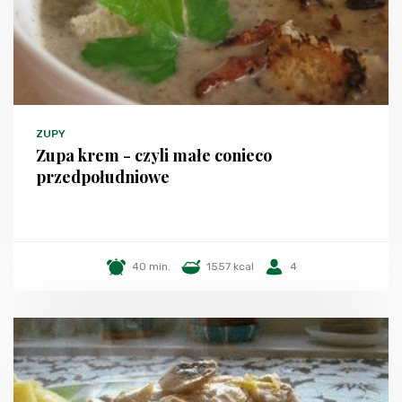
ZUPY
Zupa krem - czyli małe conieco
przedpołudniowe
40 min.
1557 kcal
4