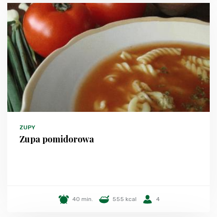
ZUPY
Zupa pomidorowa
40 min.
555 kcal
4