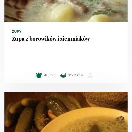
ZUPY
Zupa z borowików i ziemniaków
40 min.
1199 kcal
-