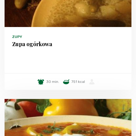
ZUPY
Zupa ogórkowa
30 min.
751 kcal
-