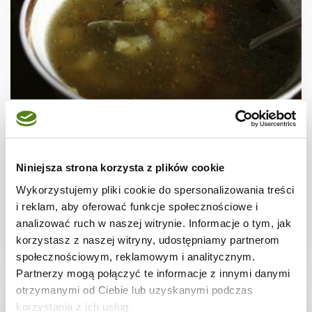
ZUPY
Zupa ogórkowa
Niniejsza strona korzysta z plików cookie
Wykorzystujemy pliki cookie do spersonalizowania treści
i reklam, aby oferować funkcje społecznościowe i
analizować ruch w naszej witrynie. Informacje o tym, jak
40 min.
-
-
korzystasz z naszej witryny, udostępniamy partnerom
społecznościowym, reklamowym i analitycznym.
Partnerzy mogą połączyć te informacje z innymi danymi
otrzymanymi od Ciebie lub uzyskanymi podczas
korzystania z ich usług.