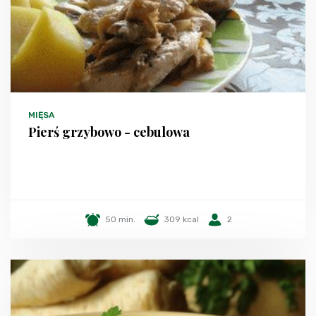
MIĘSA
Pierś grzybowo - cebulowa
50 min.
309 kcal
2