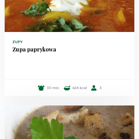
ZUPY
Zupa paprykowa
30 min.
626 kcal
3