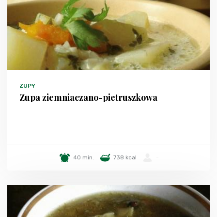
ZUPY
Zupa ziemniaczano-pietruszkowa
40 min.
738 kcal
-