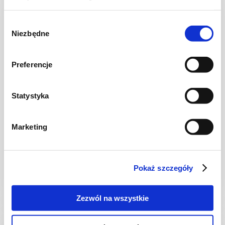
Wybór
Niezbędne
zgody
Preferencje
Statystyka
ZUPY
Marketing
Zupa koperkowa
Pokaż szczegóły
30 min.
826 kcal
-
Zezwól na wszystkie