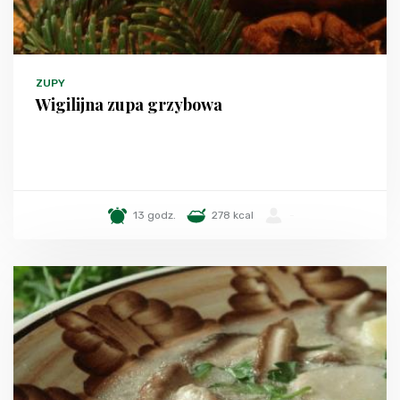
ZUPY
Wigilijna zupa grzybowa
13 godz.
278 kcal
-