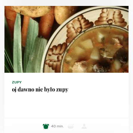
ZUPY
oj dawno nie było zupy
40 min.
-
-