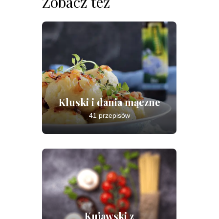
Zobacz też
Kluski i dania mączne
41 przepisów
Kujawski z