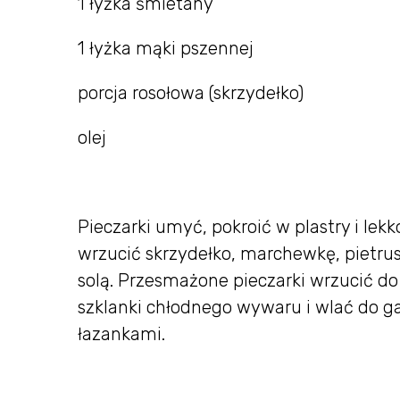
1 łyżka śmietany
1 łyżka mąki pszennej
porcja rosołowa (skrzydełko)
olej
Pieczarki umyć, pokroić w plastry i le
wrzucić skrzydełko, marchewkę, pietru
solą. Przesmażone pieczarki wrzucić do
szklanki chłodnego wywaru i wlać do g
łazankami.