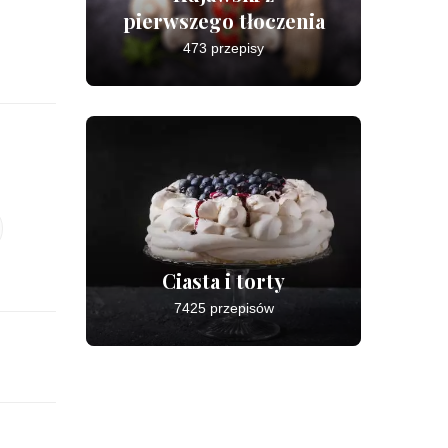
pierwszego tłoczenia
473 przepisy
Ciasta i torty
7425 przepisów