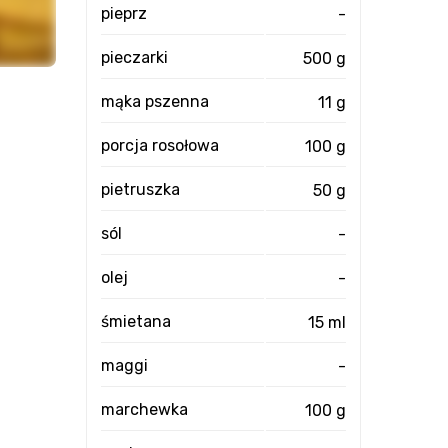
pieprz
-
pieczarki
500 g
mąka pszenna
11 g
porcja rosołowa
100 g
pietruszka
50 g
sól
-
olej
-
śmietana
15 ml
maggi
-
marchewka
100 g