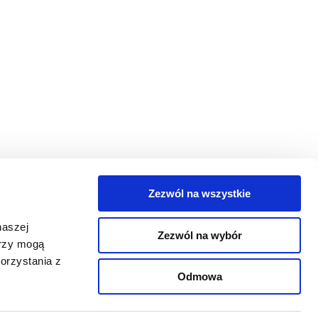
Zezwól na wszystkie
egorie
naszej
Zezwól na wybór
takt
erzy mogą
orzystania z
oguj się
Odmowa