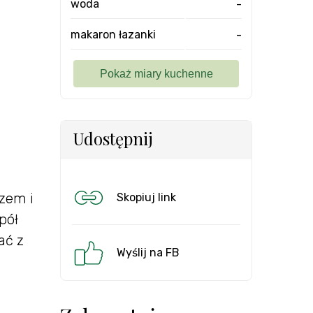
woda
-
makaron łazanki
-
Udostępnij
zem i
Skopiuj link
pół
ać z
Wyślij na FB