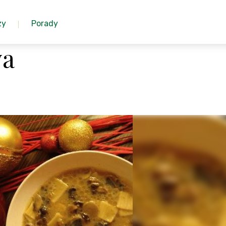
zy
Porady
wa