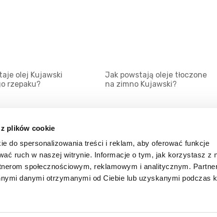
aje olej Kujawski
Jak powstają oleje tłoczone
go rzepaku?
na zimno Kujawski?
 z plików cookie
ie do spersonalizowania treści i reklam, aby oferować funkcje
Mapa serwisu
Kat
wać ruch w naszej witrynie. Informacje o tym, jak korzystasz z 
Kanały RSS
Kon
rtnerom społecznościowym, reklamowym i analitycznym. Partn
innymi danymi otrzymanymi od Ciebie lub uzyskanymi podczas k
Porady
Zal