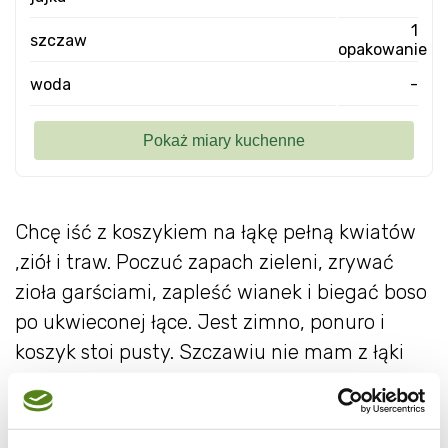
1
szczaw
opakowanie
woda
-
Chcę iść z koszykiem na łąkę pełną kwiatów
,ziół i traw. Poczuć zapach zieleni, zrywać
zioła garściami, zapleść wianek i biegać boso
po ukwieconej łące. Jest zimno, ponuro i
koszyk stoi pusty. Szczawiu nie mam z łąki
ale kupiłam słoiczkowy i wyczarowałam z
niego zupę szczawiową.