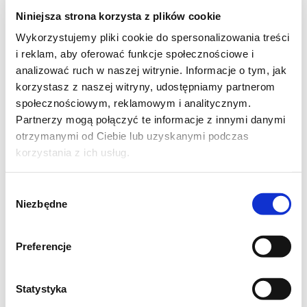
Zupa szczawiowa
Niniejsza strona korzysta z plików cookie
Wykorzystujemy pliki cookie do spersonalizowania treści
słoiczek szczawiu
i reklam, aby oferować funkcje społecznościowe i
analizować ruch w naszej witrynie. Informacje o tym, jak
1 łyżka masła
korzystasz z naszej witryny, udostępniamy partnerom
społecznościowym, reklamowym i analitycznym.
1 łyżka mąki
Partnerzy mogą połączyć te informacje z innymi danymi
otrzymanymi od Ciebie lub uzyskanymi podczas
2 łyżki śmietany
korzystania z ich usług.
jajka ugotowane na twardo
Wybór
Niezbędne
zgody
porcja rosołowa
Preferencje
pieprz,sól do smaku
Ugotować porcję rosołową. Wlać słoiczek
Statystyka
szczawiu i zagotować. Dodać 1 łyżkę mąki a