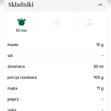
Składniki
30 min.
-
-
masło
15 g
sól
-
śmietana
30 ml
porcja rosołowa
100 g
mąka
11 g
pieprz
-
jajka
-