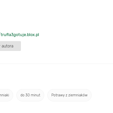
/trufla3gotuje.blox.pl
 autora
mniaki
do 30 minut
Potrawy z ziemniaków