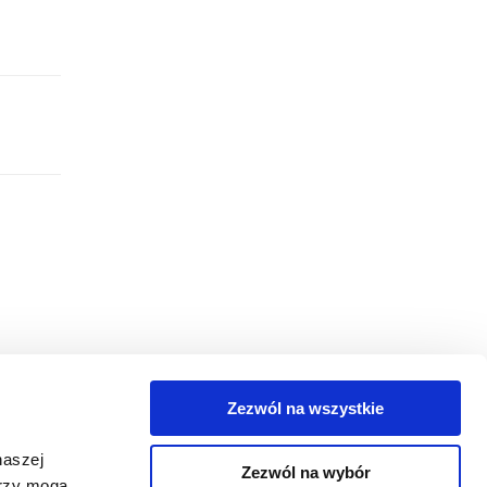
Zezwól na wszystkie
egorie
naszej
Zezwól na wybór
takt
erzy mogą