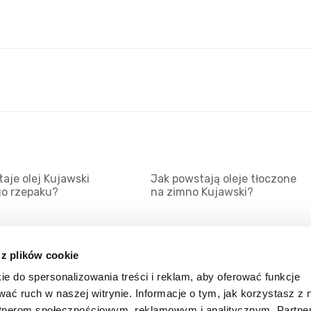
aje olej Kujawski
Jak powstają oleje tłoczone
go rzepaku?
na zimno Kujawski?
 z plików cookie
ie do spersonalizowania treści i reklam, aby oferować funkcje
Mapa serwisu
Kat
wać ruch w naszej witrynie. Informacje o tym, jak korzystasz z 
Kanały RSS
Kon
rtnerom społecznościowym, reklamowym i analitycznym. Partn