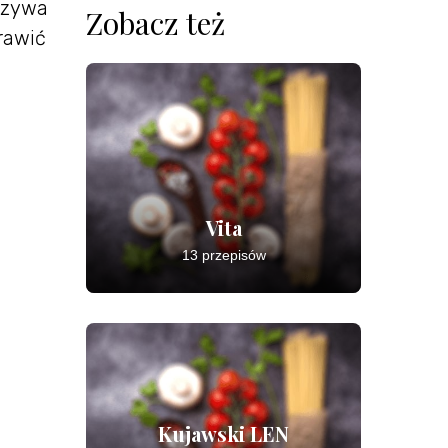
arzywa
Zobacz też
rawić
Vita
13 przepisów
Kujawski LEN