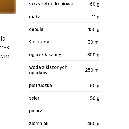
skrzydełka drobiowe
60 g
mąka
11 g
cebula
150 g
ia,
śmietana
30 ml
ryki.
ogórek kiszony
300 g
 tym
woda z kiszonych
250 ml
ogórków
pietruszka
50 g
seler
50 g
pieprz
-
ziemniak
450 g