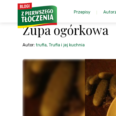
Przepisy
Autor
Zupa ogórkowa
Autor:
trufla
,
Trufla i jej kuchnia