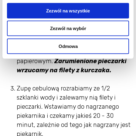
Zezwól na wszystkie
Pokrojone pieczarki podsmażamy na
maśle, woda musi z nich wyparować.
Zezwól na wybór
Starajmy się nie myć pieczarek, bo
nasiąkną wodą. Wystarczy ich kapelusze
Odmowa
przetrzeć zwilżonym ręcznikiem
papierowym.
Zarumienione pieczarki
wrzucamy na filety z kurczaka.
Zupę cebulową rozrabiamy ze 1/2
szklanki wody i zalewamy nią filety i
pieczarki. Wstawiamy do nagrzanego
piekarnika i czekamy jakieś 20 - 30
minut, zależnie od tego jak nagrzany jest
piekarnik.