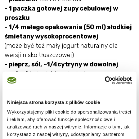
- 1 paczka gotowej zupy cebulowej w
proszku
- 1/4 małego op
akowania (50 ml) słodkiej
śmietany wysokoprocentowej
(może być też mały jogurt naturalny dla
wersji nisko tłuszczowej)
- pieprz, sól, ~1/4cytryny w dowolnej
postaci
(sok, skórka, plastry)
Rozmaryn i cytryna to para przypraw, które
pomagają w nadaniu smakowi piersi z
Niniejsza strona korzysta z plików cookie
kurczaka wyrazistości. Dlatego warto je
Wykorzystujemy pliki cookie do spersonalizowania treści
stosować w każdym przepisie dania z drobiu.
i reklam, aby oferować funkcje społecznościowe i
analizować ruch w naszej witrynie. Informacje o tym, jak
Jeśli chodzi o cytrynę to warto w tym
korzystasz z naszej witryny, udostępniamy partnerom
przypadku użyć plastrów, które wyciągniemy