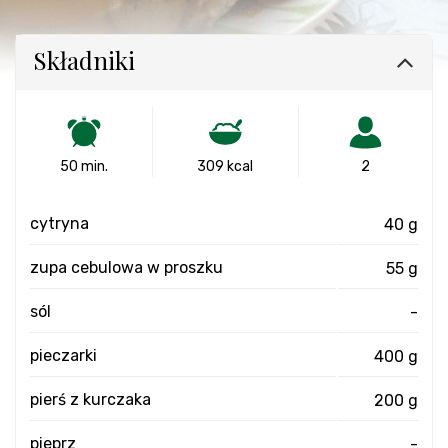
Składniki
50 min.
309 kcal
2
cytryna
40 g
zupa cebulowa w proszku
55 g
sól
-
pieczarki
400 g
pierś z kurczaka
200 g
pieprz
-