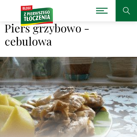
Pierś grzybowo -
cebulowa