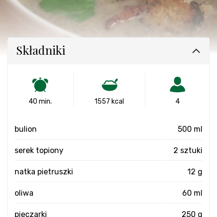
Składniki
40 min.
1557 kcal
4
bulion
500 ml
serek topiony
2 sztuki
natka pietruszki
12 g
oliwa
60 ml
pieczarki
250 g