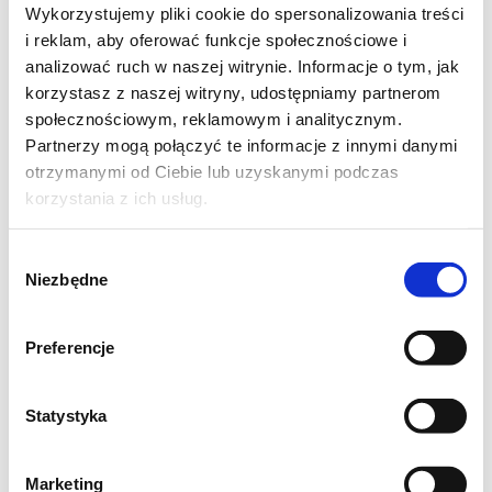
Wykorzystujemy pliki cookie do spersonalizowania treści
Krzysiek. I mówi cytując dzisiejsze słowa
i reklam, aby oferować funkcje społecznościowe i
"mmmmmmm mmmmm" ;)
analizować ruch w naszej witrynie. Informacje o tym, jak
Chyba większego komplementu nie mogła ta
korzystasz z naszej witryny, udostępniamy partnerom
społecznościowym, reklamowym i analitycznym.
zupa usłyszeć.
Partnerzy mogą połączyć te informacje z innymi danymi
otrzymanymi od Ciebie lub uzyskanymi podczas
Zupa krem z pieczarek ze smażonym,
korzystania z ich usług.
wędzonym boczkiem
Wybór
Niezbędne
Składniki
zgody
2 małe serki topione – kremowe
Preferencje
25 dag pieczarek
1 cebula
4 plastry wędzonego boczku
Statystyka
Łyżka posiekanej natki pietruszki
Łyżka posiekanego koperku świeżego lub pół
Marketing