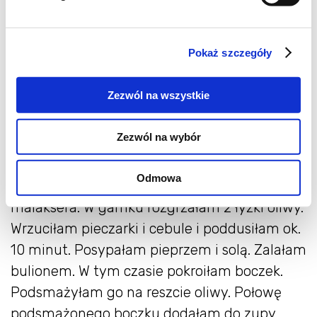
łyżki suszonego
0,5 litra bulionu – ja zrobiłam na 3
Pokaż szczegóły
skrzydełkach, z marchewką i pietruszką,
doprawiłam solą i pieprzem. Mięso z bulionu i
Zezwól na wszystkie
warzywa dorzuciłam potem do zupy.
4 łyżki oliwy
Zezwól na wybór
2 kromki chleba żytniego
Odmowa
Pieczarki i cebulę obrałam i wrzuciłam do
malaksera. W garnku rozgrzałam 2 łyżki oliwy.
Wrzuciłam pieczarki i cebule i poddusiłam ok.
10 minut. Posypałam pieprzem i solą. Zalałam
bulionem. W tym czasie pokroiłam boczek.
Podsmażyłam go na reszcie oliwy. Połowę
podsmażonego boczku dodałam do zupy.