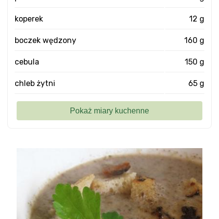
koperek
12 g
boczek wędzony
160 g
cebula
150 g
chleb żytni
65 g