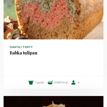
CIASTA I TORTY
Babka tulipan
1 godz.
5583 kcal
6