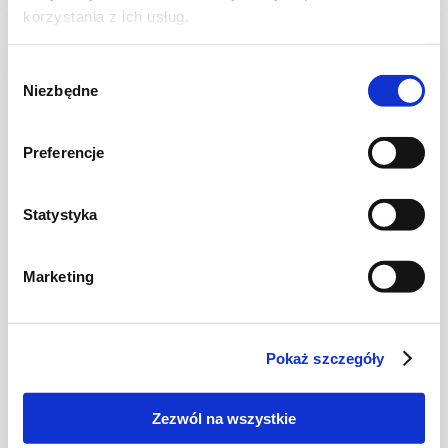
korzystania z ich usług.
Wybór
Niezbędne
zgody
Preferencje
Statystyka
Marketing
CIASTA I TORTY
Babka trzykolorowa
Pokaż szczegóły
Zezwól na wszystkie
1 godz.
3269 kcal
12