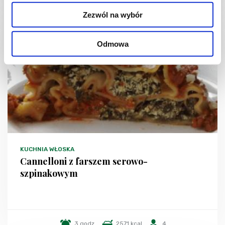
Zezwól na wybór
Odmowa
KUCHNIA WŁOSKA
Cannelloni z farszem serowo-
szpinakowym
3 godz.
2571 kcal
4