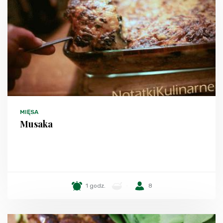
MIĘSA
Musaka
1 godz.
-
8