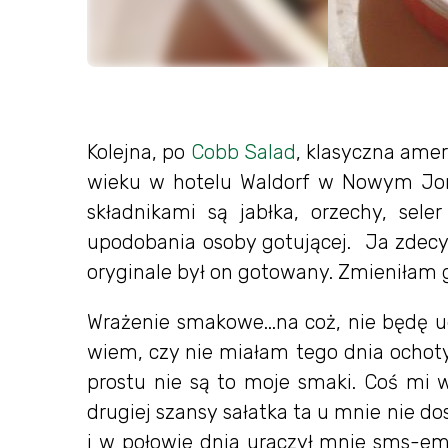
Kolejna, po
Cobb Salad
, klasyczna amer
wieku w hotelu Waldorf w Nowym Jorku.
składnikami są jabłka, orzechy, sel
upodobania osoby gotującej. Ja zdec
oryginale był on gotowany. Zmieniłam 
Wrażenie smakowe...na coż, nie będę u
wiem, czy nie miałam tego dnia ochoty
prostu nie są to moje smaki. Coś mi w
drugiej szansy sałatka ta u mnie nie do
i w połowie dnia uraczył mnie sms-em 