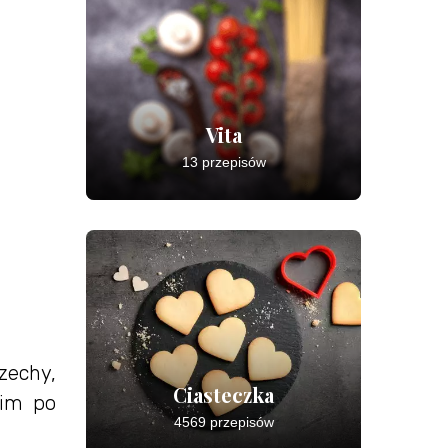
Vita
13 przepisów
zechy,
Ciasteczka
nim po
4569 przepisów