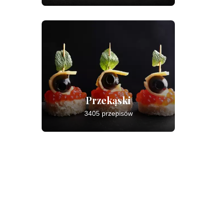
Przekąski
3405 przepisów