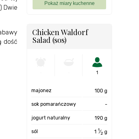
;) Dwie
Chicken Waldorf
zabawy
Salad (sos)
ą dość
-
-
1
majonez
100 g
sok pomarańczowy
-
jogurt naturalny
190 g
1
sól
1
⁄
g
2