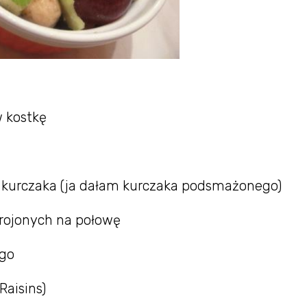
w kostkę
o kurczaka (ja dałam kurczaka podsmażonego)
krojonych na połowę
ego
Raisins)