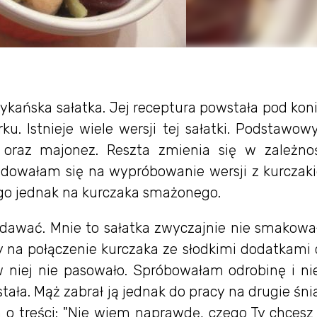
ykańska sałatka. Jej receptura powstała pod koni
 Istnieje wiele wersji tej sałatki. Podstawowy
er oraz majonez. Reszta zmienia się w zależno
ydowałam się na wypróbowanie wersji z kurczak
go jednak na kurczaka smażonego.
dawać. Mnie to sałatka zwyczajnie nie smakował
 na połączenie kurczaka ze słodkimi dodatkami 
 niej nie pasowało. Spróbowałam odrobinę i nie
stała. Mąż zabrał ją jednak do pracy na drugie śn
o treści: "Nie wiem naprawdę, czego Ty chcesz 