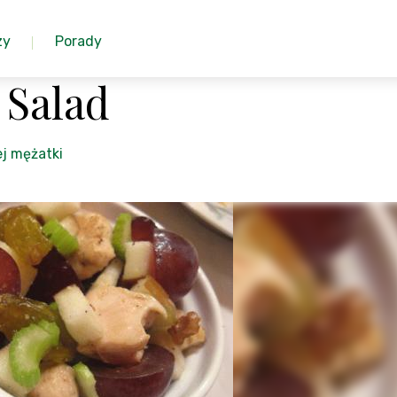
zy
Porady
 Salad
j mężatki