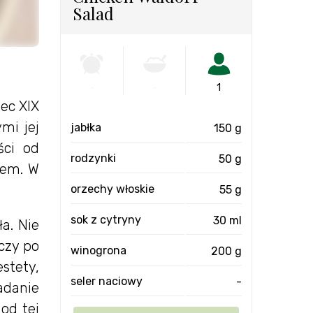
Salad
-
-
1
ec XIX
mi jej
jabłka
150 g
ści od
rodzynki
50 g
iem. W
orzechy włoskie
55 g
sok z cytryny
30 ml
a. Nie
czy po
winogrona
200 g
stety,
seler naciowy
-
iadanie
od tej