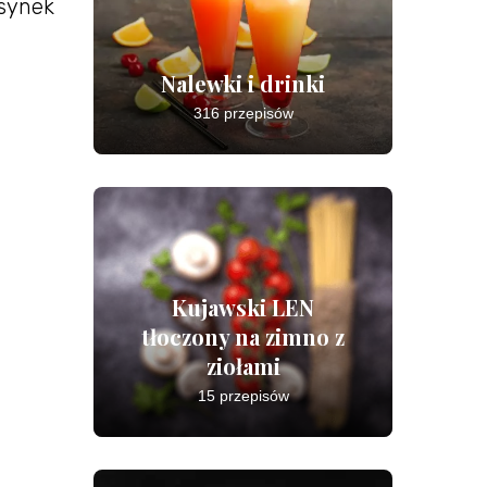
 synek
Nalewki i drinki
316 przepisów
Kujawski LEN
tłoczony na zimno z
ziołami
15 przepisów