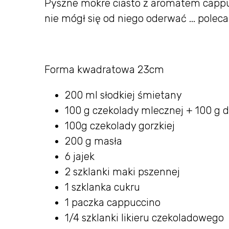
Pyszne mokre ciasto z aromatem cappucc
nie mógł się od niego oderwać ... polec
Forma kwadratowa 23cm
200 ml słodkiej śmietany
100 g czekolady mlecznej + 100 g d
100g czekolady gorzkiej
200 g masła
6 jajek
2 szklanki maki pszennej
1 szklanka cukru
1 paczka cappuccino
1/4 szklanki likieru czekoladowego