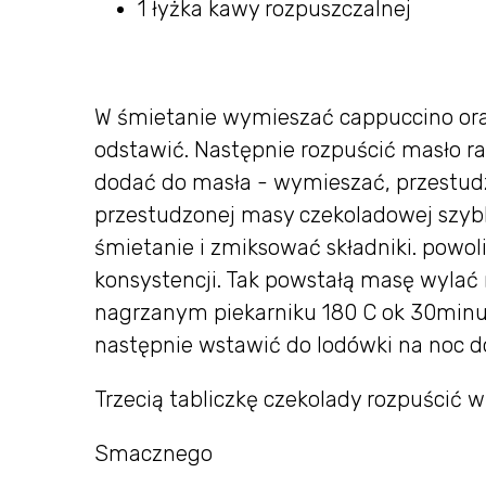
1 łyżka kawy rozpuszczalnej
W śmietanie wymieszać cappuccino oraz
odstawić. Następnie rozpuścić masło ra
dodać do masła - wymieszać, przestudz
przestudzonej masy czekoladowej szy
śmietanie i zmiksować składniki. powol
konsystencji. Tak powstałą masę wylać 
nagrzanym piekarniku 180 C ok 30minut.
następnie wstawić do lodówki na noc d
Trzecią tabliczkę czekolady rozpuścić w
Smacznego