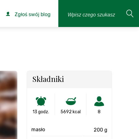
Zgłoś swój blog
Składniki
13 godz.
5692 kcal
8
masło
200 g