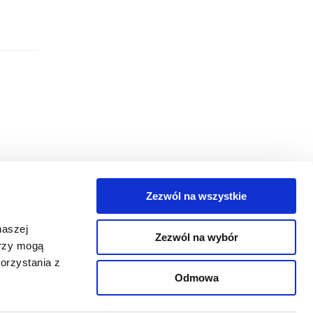
Zezwól na wszystkie
egorie
naszej
Zezwól na wybór
takt
erzy mogą
orzystania z
oguj się
Odmowa