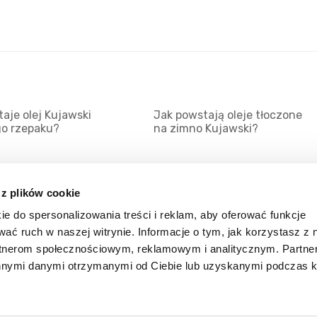
aje olej Kujawski
Jak powstają oleje tłoczone
go rzepaku?
na zimno Kujawski?
 z plików cookie
ie do spersonalizowania treści i reklam, aby oferować funkcje
Mapa serwisu
Kat
wać ruch w naszej witrynie. Informacje o tym, jak korzystasz z 
Kanały RSS
Kon
rtnerom społecznościowym, reklamowym i analitycznym. Partn
innymi danymi otrzymanymi od Ciebie lub uzyskanymi podczas k
Porady
Zal