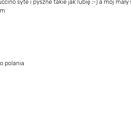
ino syte i pyszne takie jak lubię :-) a mój mały
am
o polania