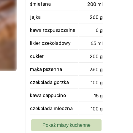
śmietana
200 ml
jajka
260 g
kawa rozpuszczalna
6 g
likier czekoladowy
65 ml
cukier
200 g
mąka pszenna
360 g
czekolada gorzka
100 g
kawa cappucino
15 g
czekolada mleczna
100 g