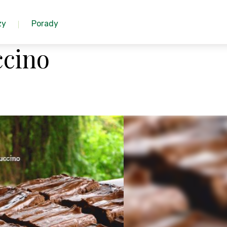
zy
Porady
ccino