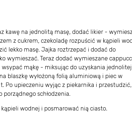
 kawę na jednolitą masę, dodać likier - wymiesz
zem z cukrem, czekoladę rozpuścić w kąpieli wod
ić lekko masę. Jajka roztrzepać i dodać do
bko wymieszać. Teraz dodać wymieszane cappucc
i wsypać mąkę - miksując do uzyskania jednolitej
na blaszkę wyłożoną folią aluminiową i piec w
 Po upieczeniu wyjąc z piekarnika i przestudzić,
o porządnego schłodzenia.
 kąpieli wodnej i posmarować nią ciasto.