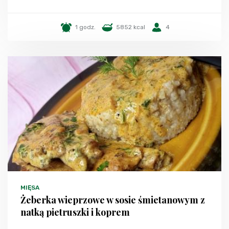
1 godz.
5852 kcal
4
MIĘSA
Żeberka wieprzowe w sosie śmietanowym z
natką pietruszki i koprem