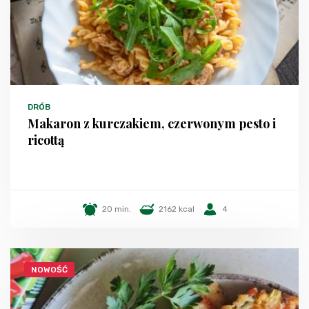
DRÓB
Makaron z kurczakiem, czerwonym pesto i
ricottą
20 min.
2162 kcal
4
NOWOŚĆ