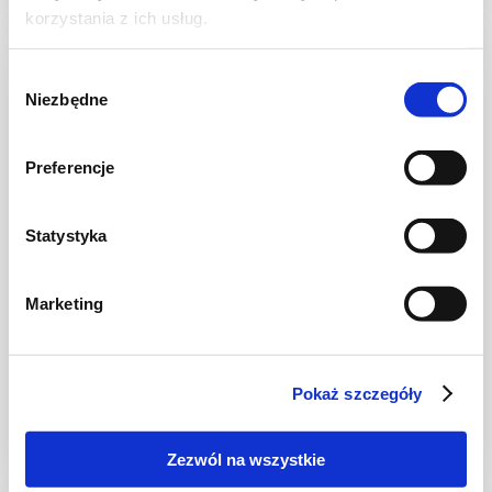
korzystania z ich usług.
Wybór
Niezbędne
zgody
Preferencje
Statystyka
WIDEO
Marketing
MENU MALUCHA
Stripsy z kurczaka z ziołowym sosem
Pokaż szczegóły
Zezwól na wszystkie
1 godz.
3306 kcal
4