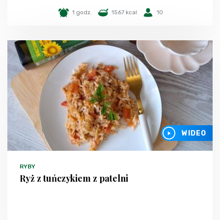
1 godz.
1567 kcal
10
WIDEO
RYBY
Ryż z tuńczykiem z patelni