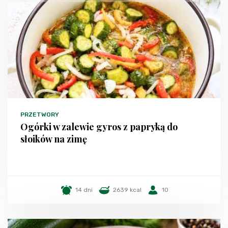
PRZETWORY
Ogórki w zalewie gyros z papryką do
słoików na zimę
14 dni
2639 kcal
10