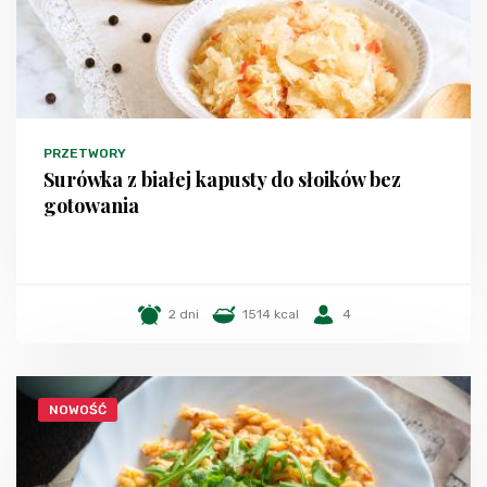
PRZETWORY
Surówka z białej kapusty do słoików bez
gotowania
2 dni
1514 kcal
4
NOWOŚĆ