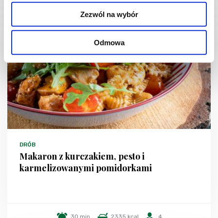
Zezwól na wybór
Odmowa
DRÓB
Makaron z kurczakiem, pesto i
karmelizowanymi pomidorkami
30 min.
2335 kcal
4