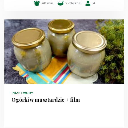
40 min.
2906 kcal
4
PRZETWORY
Ogórki w musztardzie + film