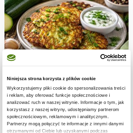
NALEŚNIKI I PLACKI
Fit placki z cukinii i twarogu – chrupiące i
Niniejsza strona korzysta z plików cookie
gotowe w 20 minut
Wykorzystujemy pliki cookie do spersonalizowania treści
i reklam, aby oferować funkcje społecznościowe i
analizować ruch w naszej witrynie. Informacje o tym, jak
korzystasz z naszej witryny, udostępniamy partnerom
20 min.
589 kcal
2
społecznościowym, reklamowym i analitycznym.
Partnerzy mogą połączyć te informacje z innymi danymi
otrzymanymi od Ciebie lub uzyskanymi podczas