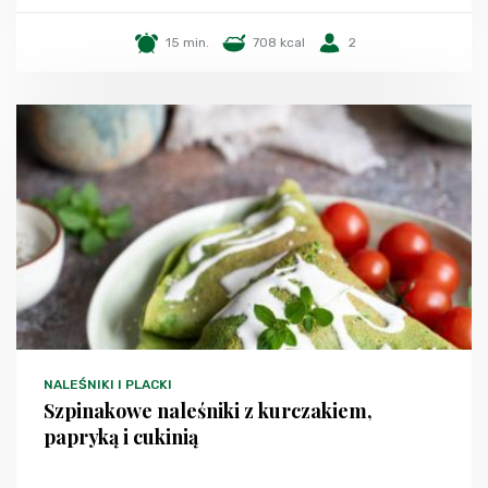
15 min.
708 kcal
2
NALEŚNIKI I PLACKI
Szpinakowe naleśniki z kurczakiem,
papryką i cukinią