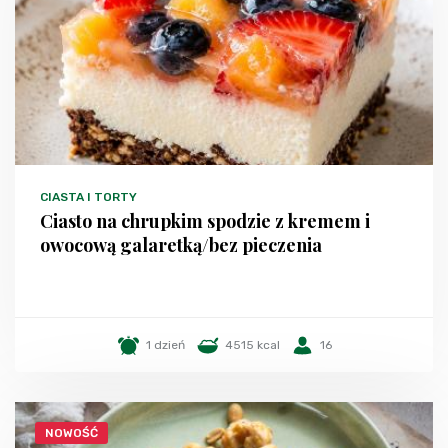
CIASTA I TORTY
Ciasto na chrupkim spodzie z kremem i
owocową galaretką/bez pieczenia
1 dzień
4515 kcal
16
NOWOŚĆ