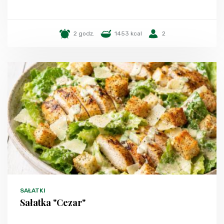
2 godz.
1453 kcal
2
SAŁATKI
Sałatka "Cezar"