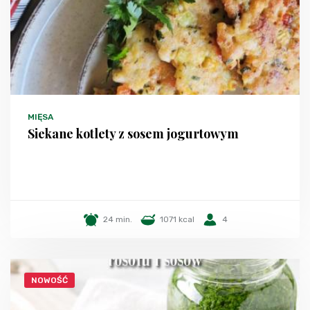
MIĘSA
Siekane kotlety z sosem jogurtowym
24 min.
1071 kcal
4
NOWOŚĆ