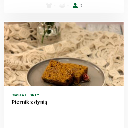
-
-
3
CIASTA I TORTY
Piernik z dynią