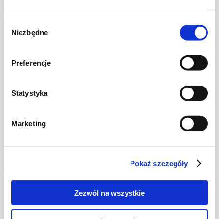
Wybór
Niezbędne
zgody
Preferencje
Statystyka
CIASTECZKA
Marketing
Świderki z ricottą
Pokaż szczegóły
1 godz.
2809 kcal
-
Zezwól na wszystkie