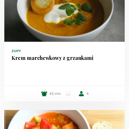
ZUPY
Krem marchewkowy z grzankami
45 min.
-
4