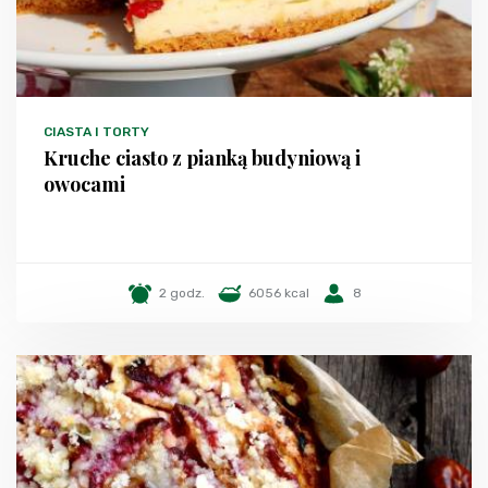
CIASTA I TORTY
Kruche ciasto z pianką budyniową i
owocami
2 godz.
6056 kcal
8