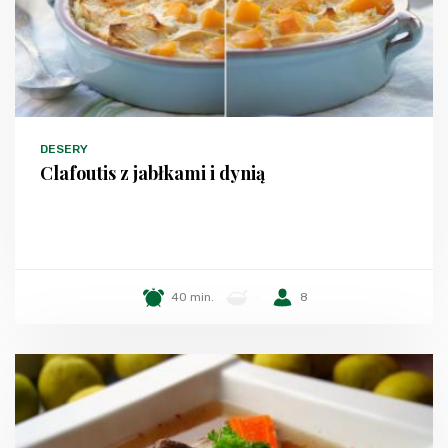
DESERY
Clafoutis z jabłkami i dynią
40 min.
-
8