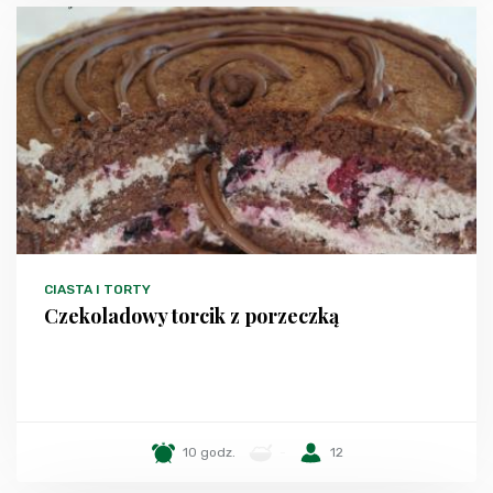
CIASTA I TORTY
Czekoladowy torcik z porzeczką
10 godz.
-
12