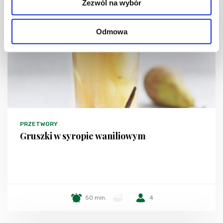
Zezwól na wybór
Odmowa
PRZETWORY
Gruszki w syropie waniliowym
50 min.
-
4