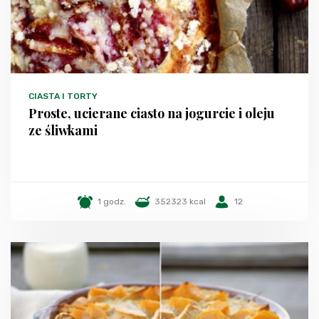
CIASTA I TORTY
Proste, ucierane ciasto na jogurcie i oleju
ze śliwkami
1 godz.
352323 kcal
12