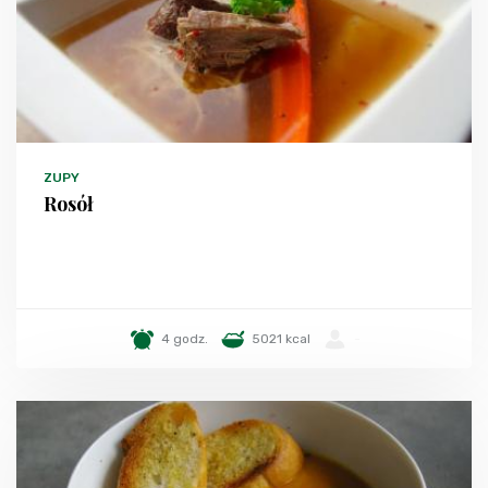
ZUPY
Rosół
4 godz.
5021 kcal
-