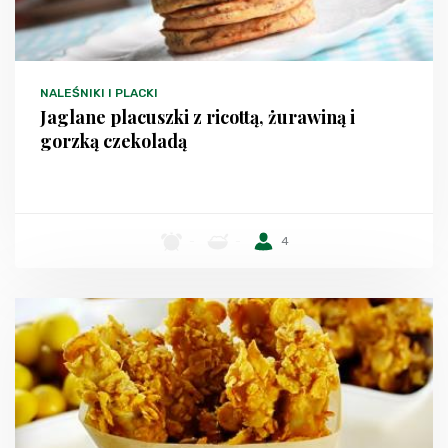
NALEŚNIKI I PLACKI
Jaglane placuszki z ricottą, żurawiną i
gorzką czekoladą
-
-
4