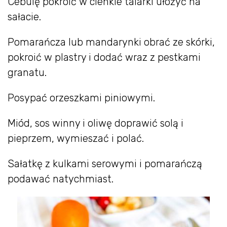
Cebulę pokroić w cienkie talarki ułożyć na
sałacie.
Pomarańcza lub mandarynki obrać ze skórki,
pokroić w plastry i dodać wraz z pestkami
granatu.
Posypać orzeszkami piniowymi.
Miód, sos winny i oliwę doprawić solą i
pieprzem, wymieszać i polać.
Sałatkę z kulkami serowymi i pomarańczą
podawać natychmiast.