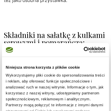
też jako osobna przystawka.
Składniki na sałatkę z kulkami
serowymi i pomarańczą:
180 g serka ziołowego
200 g sałaty mix
Niniejsza strona korzysta z plików cookie
2 łyżki suszonych ziół prowansalskich
Wykorzystujemy pliki cookie do spersonalizowania treści
1/4 łyżeczki chili w proszku
i reklam, aby oferować funkcje społecznościowe i
1-2 szalotki lub cebula
analizować ruch w naszej witrynie. Informacje o tym, jak
1 pomarańcza lub 3 klementynki
korzystasz z naszej witryny, udostępniamy partnerom
społecznościowym, reklamowym i analitycznym.
2-3 łyżki orzeszków piniowych
Partnerzy mogą połączyć te informacje z innymi danymi
pestki z 1/2 granatu
otrzymanymi od Ciebie lub uzyskanymi podczas