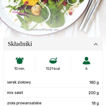
Składniki
10 min.
1521 kcal
6
serek ziołowy
180 g
mix sałat
200 g
zioła prowansalskie
18 g