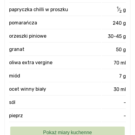
1
papryczka chilli w proszku
⁄
g
2
pomarańcza
240 g
orzeszki piniowe
30-45 g
granat
50 g
oliwa extra vergine
70 ml
miód
7 g
ocet winny biały
30 ml
sól
-
pieprz
-