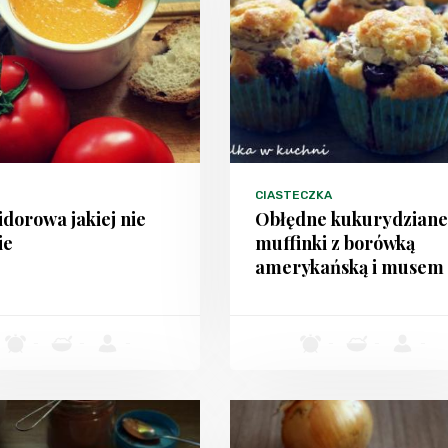
CIASTECZKA
dorowa jakiej nie
Obłędne kukurydziane
ie
muffinki z borówką
amerykańską i musem
-
-
-
-
-
-