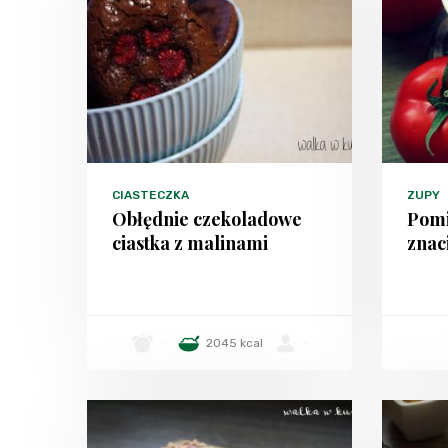
CIASTECZKA
ZUPY
Obłędnie czekoladowe
Pomi
ciastka z malinami
znac
-
2045 kcal
-