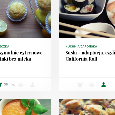
ECZKA
KUCHNIA JAPOŃSKA
ymalnie cytrynowe
Sushi – adaptacja, czyli
inki bez mleka
California Roll
35 min.
-
-
-
-
1