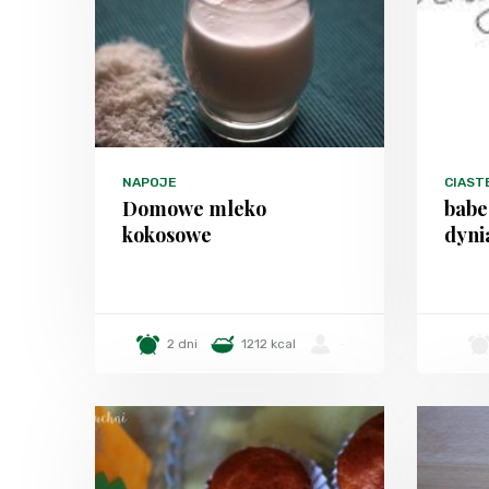
NAPOJE
CIAST
Domowe mleko
babe
kokosowe
dyni
2 dni
1212 kcal
-