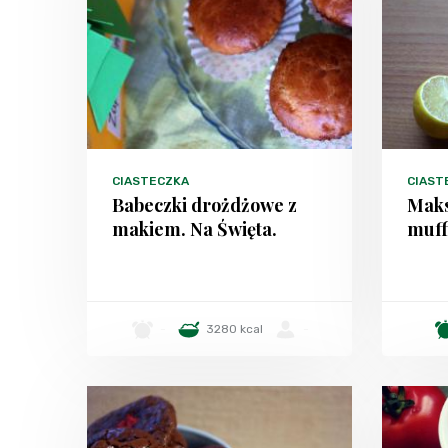
CIASTECZKA
CIAST
Babeczki drożdżowe z
Maks
makiem. Na Święta.
muff
-
3280 kcal
-