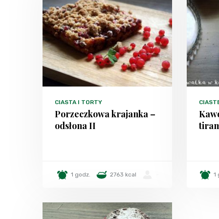
CIASTA I TORTY
CIAST
Porzeczkowa krajanka –
Kawo
odsłona II
tira
1 godz.
2763 kcal
-
1 