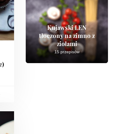
Kujawski LEN
tłoczony na zimno z
ziołami
15 przepisów
e)
-