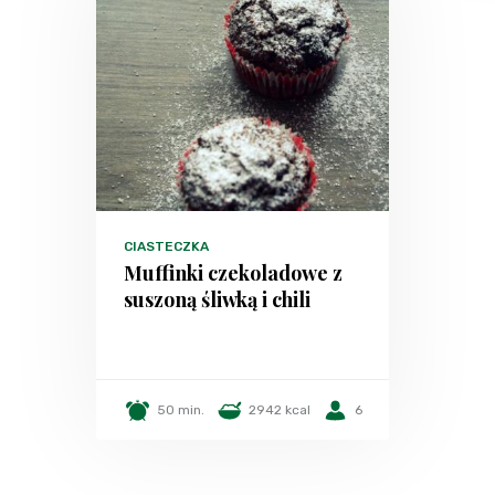
CIASTECZKA
Muffinki czekoladowe z
suszoną śliwką i chili
50 min.
2942 kcal
6