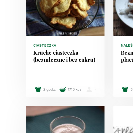
CIASTECZKA
NALEŚN
Kruche ciasteczka
Bezm
(bezmleczne i bez cukru)
plac
2 godz.
1713 kcal
-
3