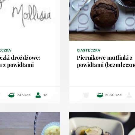
ECZKA
CIASTECZKA
czki drożdżowe:
Piernikowe muffinki z
a z powidłami
powidłami (bezmleczn
-
946 kcal
12
-
2030 kcal