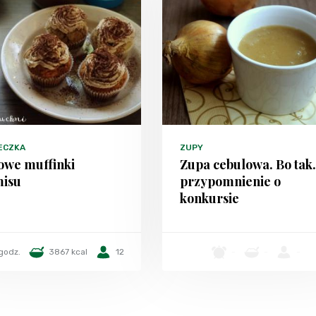
ECZKA
ZUPY
we muffinki
Zupa cebulowa. Bo tak.
misu
przypomnienie o
konkursie
godz.
3867 kcal
12
-
-
-