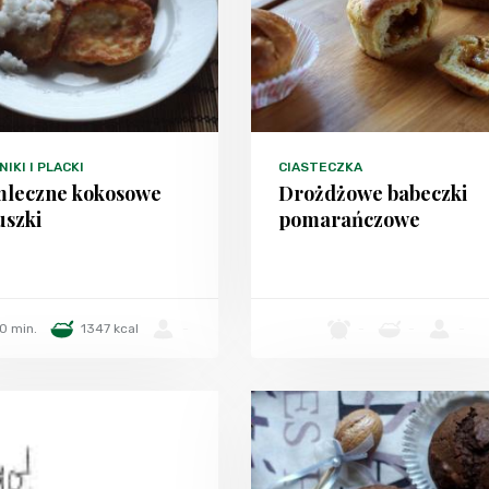
IKI I PLACKI
CIASTECZKA
leczne kokosowe
Drożdżowe babeczki
uszki
pomarańczowe
0 min.
1347 kcal
-
-
-
-