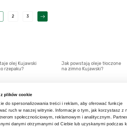
2
3
aje olej Kujawski
Jak powstają oleje tłoczone
go rzepaku?
na zimno Kujawski?
 z plików cookie
ie do spersonalizowania treści i reklam, aby oferować funkcje
Mapa serwisu
Kat
wać ruch w naszej witrynie. Informacje o tym, jak korzystasz z 
Kanały RSS
Kon
rtnerom społecznościowym, reklamowym i analitycznym. Partn
innymi danymi otrzymanymi od Ciebie lub uzyskanymi podczas k