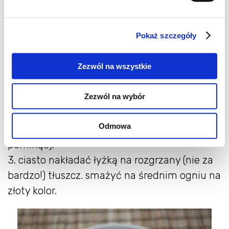
1. wszystkie składniki należy połączyć za
Pokaż szczegóły
pomocą widelca bądź trzepaczki na gładką
masę. powinny być zimne lub w
Zezwól na wszystkie
temperaturze pokojowej. nie mogą być za
ciepłe, by nie aktywować proszku do
Zezwól na wybór
pieczenia.
2. najlepiej dać ciastu odpocząć z kwadrans
Odmowa
(chociaż ostatecznie można ten punkt
pominąć).
3. ciasto nakładać łyżką na rozgrzany (nie za
bardzo!) tłuszcz. smażyć na średnim ogniu na
złoty kolor.