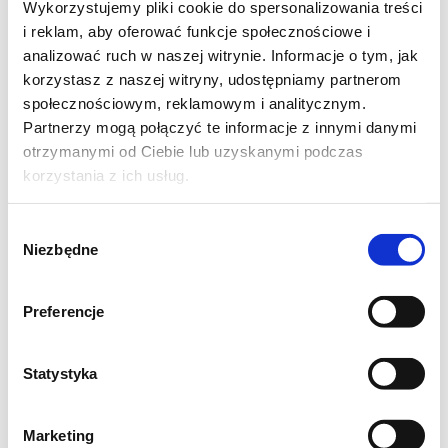
Wykorzystujemy pliki cookie do spersonalizowania treści
przed Wami placuszki kokosowe
i reklam, aby oferować funkcje społecznościowe i
analizować ruch w naszej witrynie. Informacje o tym, jak
s k ł a d n i k i:
korzystasz z naszej witryny, udostępniamy partnerom
społecznościowym, reklamowym i analitycznym.
- 2/3 szklanki
mleka kokosowego
Partnerzy mogą połączyć te informacje z innymi danymi
- 1 duże jajko
otrzymanymi od Ciebie lub uzyskanymi podczas
korzystania z ich usług.
- 1-1,5 szklanki mąki pszennej (jasnej, typ nie
gra roli)
Wybór
- 1,5 łyżeczki proszku do pieczenia
Niezbędne
zgody
- 2-3 łyżki wiórków kokosowych (mogą być
te, które zostały po odciśnięciu domowego
Preferencje
mleka kokosowego)
- szczypta soli
Statystyka
- 2 łyżeczki cukru brązowego
Marketing
w y k o n a n i e: