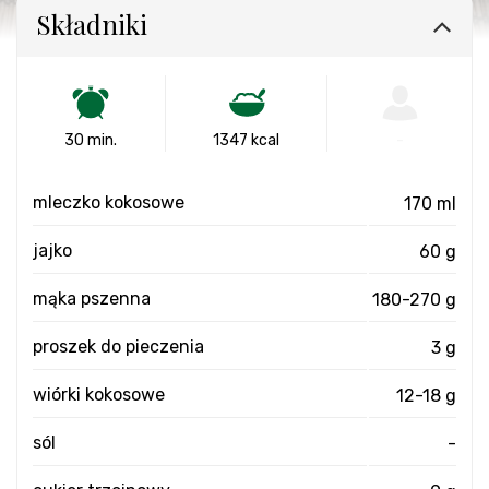
Składniki
30 min.
1347 kcal
-
mleczko kokosowe
170 ml
jajko
60 g
mąka pszenna
180-270 g
proszek do pieczenia
3 g
wiórki kokosowe
12-18 g
sól
-