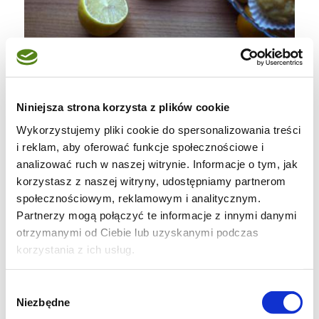
cytrynowe muffiny
s k ł a d n i k i:
Niniejsza strona korzysta z plików cookie
Wykorzystujemy pliki cookie do spersonalizowania treści
- 2 szklanki mąki
i reklam, aby oferować funkcje społecznościowe i
- 1,5 łyżeczki proszku do pieczenia
analizować ruch w naszej witrynie. Informacje o tym, jak
korzystasz z naszej witryny, udostępniamy partnerom
- 5 łyżeczek cukru brązowego
społecznościowym, reklamowym i analitycznym.
- szczypta soli
Partnerzy mogą połączyć te informacje z innymi danymi
- cukier do posypania po wierzchu
otrzymanymi od Ciebie lub uzyskanymi podczas
korzystania z ich usług.
- 2 jajka (małe)
- sok z dwóch dużych cytryn
Wybór
Niezbędne
- skórka otarta z jednej cytryny
zgody