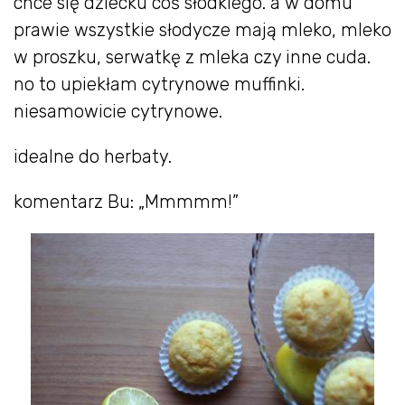
chce się dziecku coś słodkiego. a w domu
prawie wszystkie słodycze mają mleko, mleko
w proszku, serwatkę z mleka czy inne cuda.
no to upiekłam cytrynowe muffinki.
niesamowicie cytrynowe.
idealne do herbaty.
komentarz Bu: „Mmmmm!”