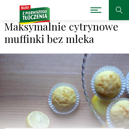
Maksymalnie cytrynowe
muffinki bez mleka