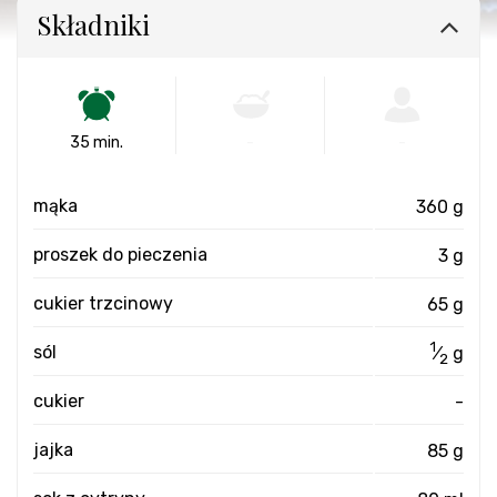
Składniki
35 min.
-
-
mąka
360 g
proszek do pieczenia
3 g
cukier trzcinowy
65 g
1
sól
⁄
g
2
cukier
-
jajka
85 g