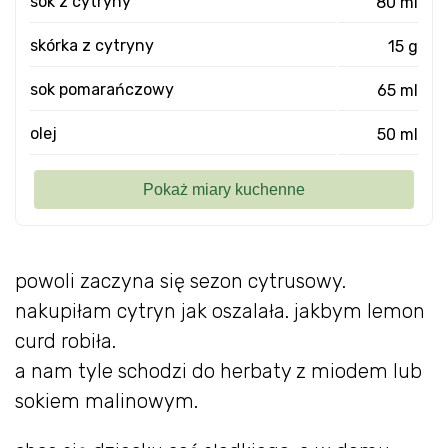
sok z cytryny
80 ml
skórka z cytryny
15 g
sok pomarańczowy
65 ml
olej
50 ml
powoli zaczyna się sezon cytrusowy.
nakupiłam cytryn jak oszalała. jakbym lemon
curd robiła.
a nam tyle schodzi do herbaty z miodem lub
sokiem malinowym.