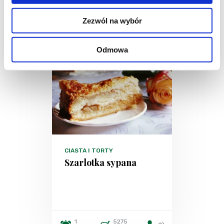
Zezwól na wybór
Odmowa
CIASTA I TORTY
Szarlotka sypana
1
5275