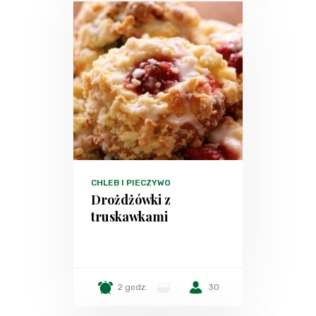
CHLEB I PIECZYWO
Drożdżówki z
truskawkami
2 godz.
-
30