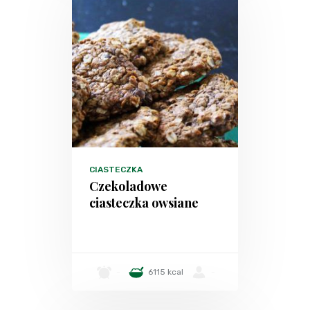
CIASTECZKA
Czekoladowe
ciasteczka owsiane
-
6115 kcal
-