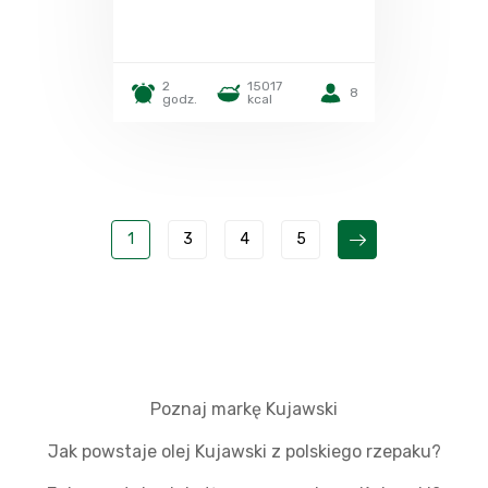
2
15017
8
godz.
kcal
1
3
4
5
Poznaj markę Kujawski
Jak powstaje olej Kujawski z polskiego rzepaku?