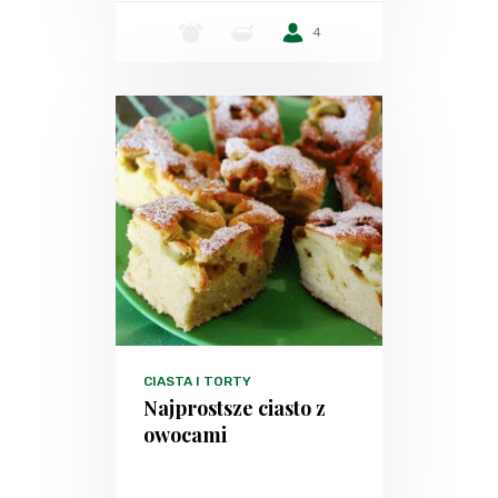
-
-
4
CIASTA I TORTY
Najprostsze ciasto z
owocami