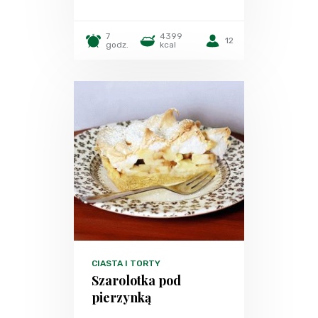
7
4399
12
godz.
kcal
CIASTA I TORTY
Szarolotka pod
pierzynką