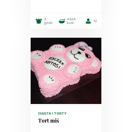
3
4664
12
godz.
kcal
CIASTA I TORTY
Tort miś