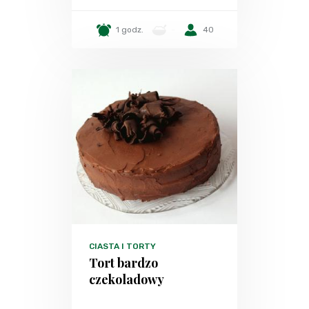
1 godz.
-
40
CIASTA I TORTY
Tort bardzo
czekoladowy