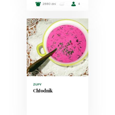
2880 dni
-
4
ZUPY
Chłodnik