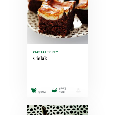
CIASTA I TORTY
Cielak
1
6793
-
godz.
kcal