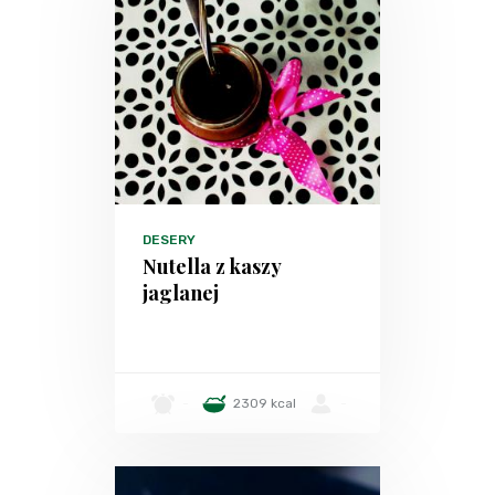
DESERY
Nutella z kaszy
jaglanej
-
2309 kcal
-