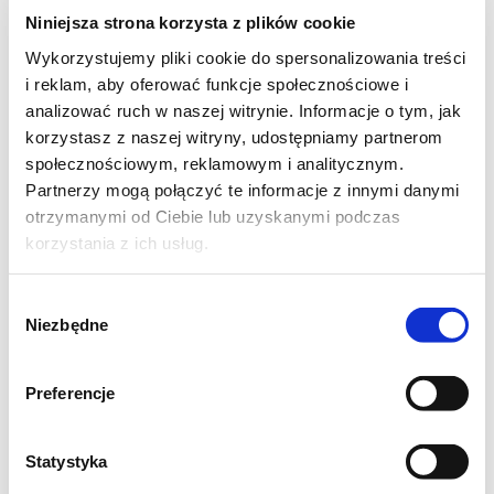
Ciasto czekoladowe:
Niniejsza strona korzysta z plików cookie
Wykorzystujemy pliki cookie do spersonalizowania treści
2 szklanki mąki pszennej
i reklam, aby oferować funkcje społecznościowe i
1 szklanka cukru
analizować ruch w naszej witrynie. Informacje o tym, jak
korzystasz z naszej witryny, udostępniamy partnerom
1 szklanka mleka
społecznościowym, reklamowym i analitycznym.
3/4 szklanki oleju
Partnerzy mogą połączyć te informacje z innymi danymi
2 jajka
otrzymanymi od Ciebie lub uzyskanymi podczas
3 łyżki kakao
korzystania z ich usług.
2 łyżki dżemu (obojętnie jakiego)
Wybór
1 łyżeczka proszku do pieczenia
Niezbędne
zgody
1 łyżeczka sody oczyszczonej
Preferencje
Masa serowa:
500g białego sera dwukrotnie
Statystyka
zmielonego lub po prostu serek z