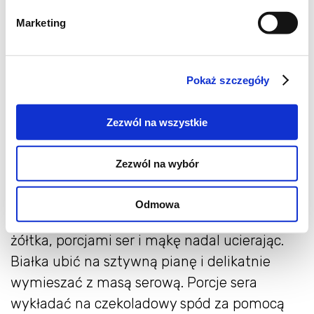
wiaderka
Marketing
125g miękkiego masła
1 szklanka cukru
2 jajka
Pokaż szczegóły
1 łyżka mąki ziemniaczanej
Zezwól na wszystkie
Składniki z ciasto czekoladowe dokładnie
Zezwól na wybór
zmiksować, wylać na blaszkę wyłożona
papierem do pieczenia. Miękkie masło utrzeć
Odmowa
na puszystą, białą masę z cukrem, dodać
żółtka, porcjami ser i mąkę nadal ucierając.
Białka ubić na sztywną pianę i delikatnie
wymieszać z masą serową. Porcje sera
wykładać na czekoladowy spód za pomocą