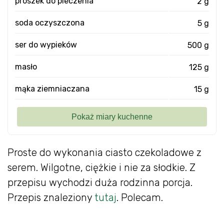
proszek do pieczenia
2 g
soda oczyszczona
5 g
ser do wypieków
500 g
masło
125 g
mąka ziemniaczana
15 g
Proste do wykonania ciasto czekoladowe z
serem. Wilgotne, ciężkie i nie za słodkie. Z
przepisu wychodzi duża rodzinna porcja.
Przepis znaleziony
tutaj
. Polecam.