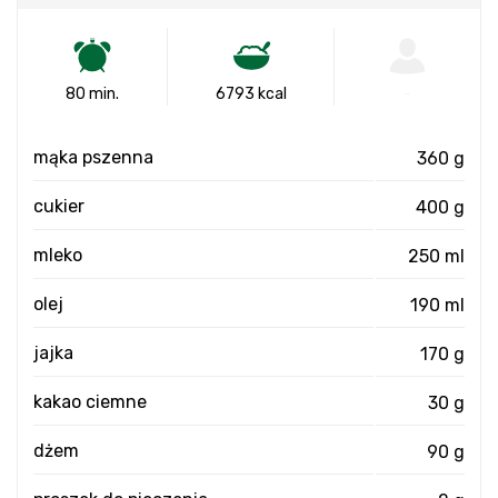
80 min.
6793 kcal
-
mąka pszenna
360 g
cukier
400 g
mleko
250 ml
olej
190 ml
jajka
170 g
kakao ciemne
30 g
dżem
90 g