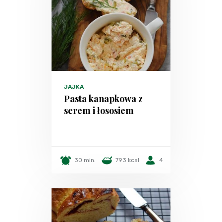
JAJKA
Pasta kanapkowa z
serem i łososiem
30 min.
793 kcal
4