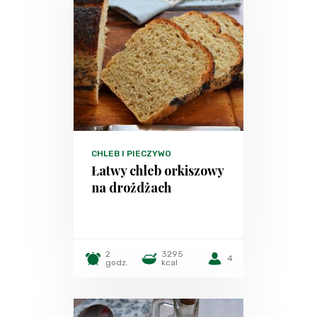
CHLEB I PIECZYWO
Łatwy chleb orkiszowy
na drożdżach
2
3295
4
godz.
kcal