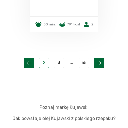
30 min.
791 kcal
2
2
3
...
55
Poznaj markę Kujawski
Jak powstaje olej Kujawski z polskiego rzepaku?