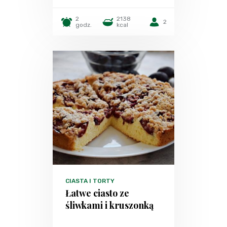
2
2138
2
godz.
kcal
CIASTA I TORTY
Łatwe ciasto ze
śliwkami i kruszonką