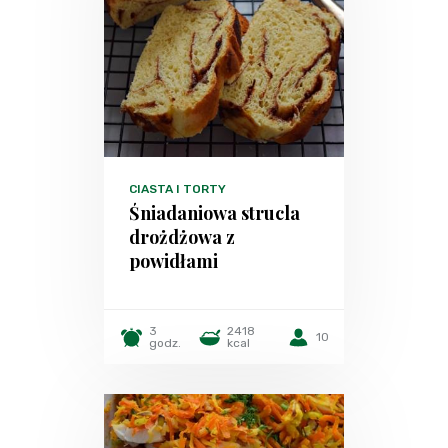
CIASTA I TORTY
Śniadaniowa strucla
drożdżowa z
powidłami
3
2418
10
godz.
kcal