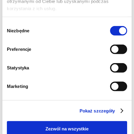
otrzymanymi od Ciebie lub uzyskanymi podczas
korzystania z ich usług.
Wybór
Niezbędne
zgody
Preferencje
Statystyka
Marketing
MIĘSA
Potrawka bolońska z
makaronem
Pokaż szczegóły
Zezwól na wszystkie
1
1398
4
godz.
kcal