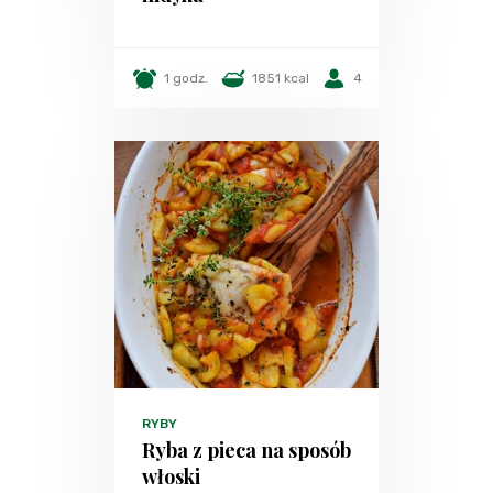
1 godz.
1851 kcal
4
RYBY
Ryba z pieca na sposób
włoski