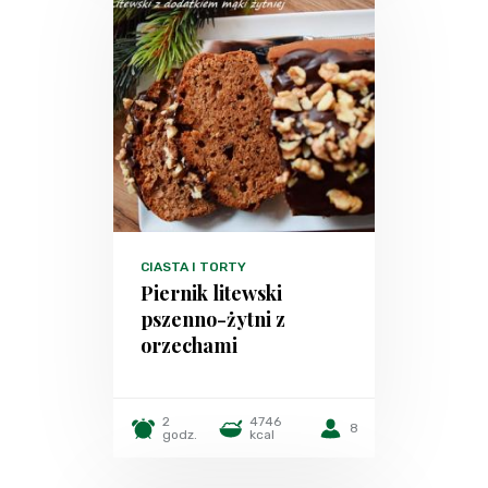
CIASTA I TORTY
Piernik litewski
pszenno-żytni z
orzechami
2
4746
8
godz.
kcal