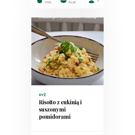
3
min.
kcal
RYŻ
Risotto z cukinią i
suszonymi
pomidorami