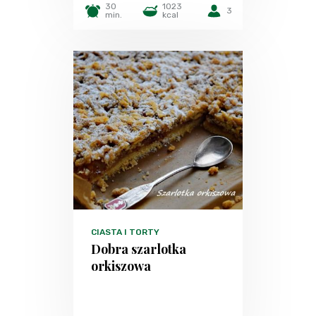
30
1023
3
min.
kcal
CIASTA I TORTY
Dobra szarlotka
orkiszowa