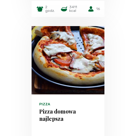
2
3411
16
godz.
kcal
PIZZA
Pizza domowa
najlepsza