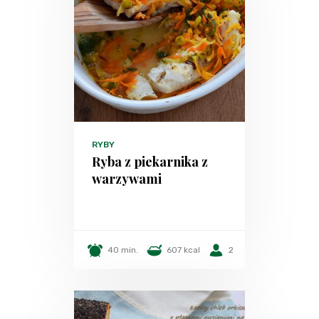
RYBY
Ryba z piekarnika z
warzywami
40 min.
607 kcal
2