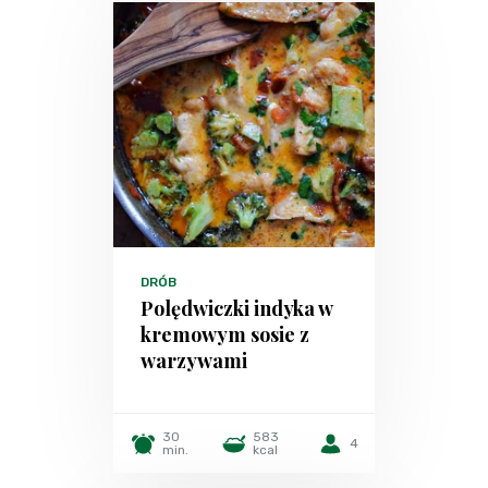
DRÓB
Polędwiczki indyka w
kremowym sosie z
warzywami
30
583
4
min.
kcal