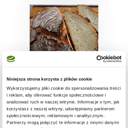
CHLEB I PIECZYWO
Niniejsza strona korzysta z plików cookie
Domowy chleb
Wykorzystujemy pliki cookie do spersonalizowania treści
jogurtowy z garnka
i reklam, aby oferować funkcje społecznościowe i
analizować ruch w naszej witrynie. Informacje o tym, jak
korzystasz z naszej witryny, udostępniamy partnerom
społecznościowym, reklamowym i analitycznym.
2
1863
4
Partnerzy mogą połączyć te informacje z innymi danymi
godz.
kcal