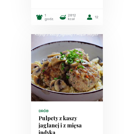
1
2812
12
godz.
kcal
DRÓB
Pulpety z kaszy
jaglanej i z mięsa
indyka