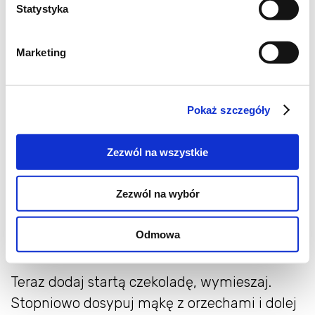
Statystyka
Wszystkie składniki, powinny być w
Marketing
temperaturze pokojowej.
Mąkę przesiej z proszkiem do pieczenia, dodaj
Pokaż szczegóły
zmielone orzechy, wszystko pomieszaj.
Miękkie masło, ucieraj z cukrem na
Zezwól na wszystkie
najwyższych obrotach na puszysty krem.
Zezwól na wybór
Następnie zmniejsz obroty, dodawaj po
jednym jajku, za każdym razem ucieraj do
Odmowa
dokładnego połącznia.
Teraz dodaj startą czekoladę, wymieszaj.
Stopniowo dosypuj mąkę z orzechami i dolej