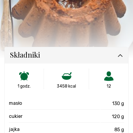
Składniki
1 godz.
3458 kcal
12
masło
130 g
cukier
120 g
jajka
85 g