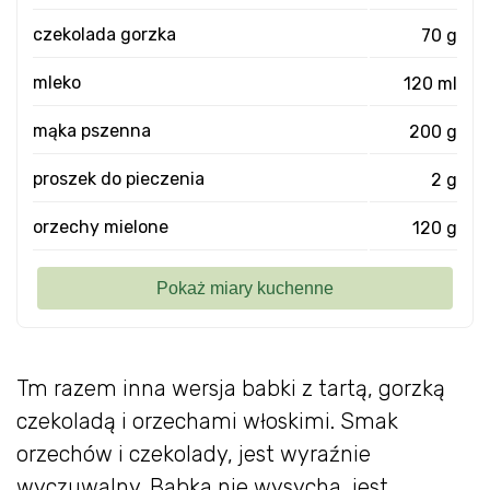
czekolada gorzka
70 g
mleko
120 ml
mąka pszenna
200 g
proszek do pieczenia
2 g
orzechy mielone
120 g
Tm razem inna wersja babki z tartą, gorzką
czekoladą i orzechami włoskimi. Smak
orzechów i czekolady, jest wyraźnie
wyczuwalny. Babka nie wysycha, jest