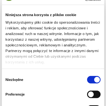
130 g miękkiego masła
120 g cukru
Niniejsza strona korzysta z plików cookie
2 jajka
Wykorzystujemy pliki cookie do spersonalizowania treści
i reklam, aby oferować funkcje społecznościowe i
70 g gorzkiej czekolady
analizować ruch w naszej witrynie. Informacje o tym, jak
120 ml. letniego mleka
korzystasz z naszej witryny, udostępniamy partnerom
200 g mąki pszennej
społecznościowym, reklamowym i analitycznym.
1 łyżeczka proszku do pieczenia
Partnerzy mogą połączyć te informacje z innymi danymi
otrzymanymi od Ciebie lub uzyskanymi podczas
120 g zmielonych orzechów włoskich lub
korzystania z ich usług.
laskowych
Wybór
Niezbędne
zgody
Preferencje
Jak upiec babkę z gorzką
czekoladą i orzechami?