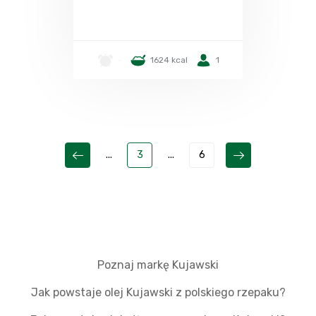
-
1624 kcal
1
...
3
...
6
Poznaj markę Kujawski
Jak powstaje olej Kujawski z polskiego rzepaku?