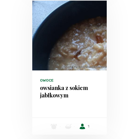
OWOCE
owsianka z sokiem
jabłkowym
-
-
1