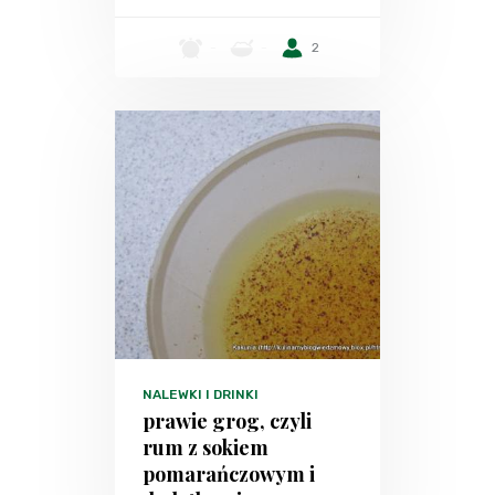
-
-
2
NALEWKI I DRINKI
prawie grog, czyli
rum z sokiem
pomarańczowym i