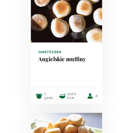
CIASTECZKA
Angielskie muffiny
1
2693
4
godz.
kcal