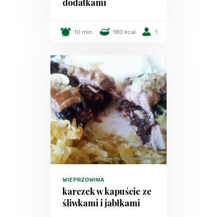
dodatkami
10 min.
180 kcal
1
WIEPRZOWINA
karczek w kapuście ze
śliwkami i jabłkami