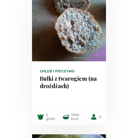
CHLEB I PIECZYWO
Bułki z twarogiem (na
drożdżach)
2
1184
6
godz.
kcal