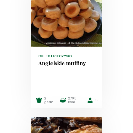
CHLEB I PIECZYWO
Angielskie muffiny
2
2795
5
godz.
kcal