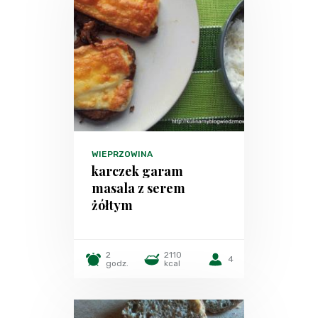
WIEPRZOWINA
karczek garam
masala z serem
żółtym
2
2110
4
godz.
kcal