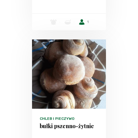
-
-
1
CHLEB I PIECZYWO
bułki pszenno-żytnie