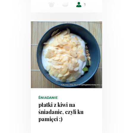
-
-
1
ŚNIADANIE
płatki z kiwi na
śniadanie, czyli ku
pamięci ;)