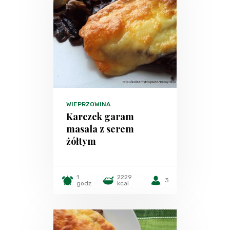
WIEPRZOWINA
Karczek garam
masala z serem
żółtym
1
2229
3
godz.
kcal