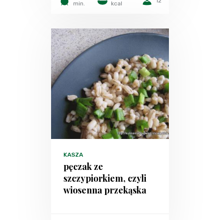
12
min.
kcal
KASZA
pęczak ze
szczypiorkiem, czyli
wiosenna przekąska