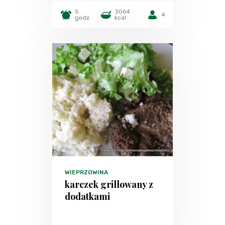
5
3064
4
godz.
kcal
WIEPRZOWINA
karczek grillowany z
dodatkami