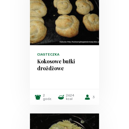
CIASTECZKA
Kokosowe bułki
drożdżowe
2
2624
3
godz.
kcal