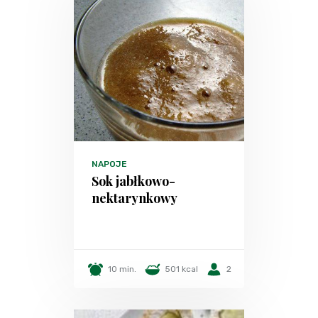
NAPOJE
Sok jabłkowo-
nektarynkowy
10 min.
501 kcal
2