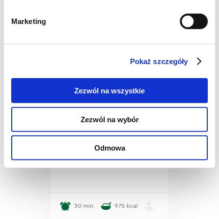
Marketing
Pokaż szczegóły
Zezwól na wszystkie
Zezwól na wybór
NAPOJE
Sok jabłkowo-
Odmowa
truskawkowy
30 min.
975 kcal
-