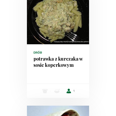
DRÓB
potrawka z kurczaka w
sosie koperkowym
-
-
1