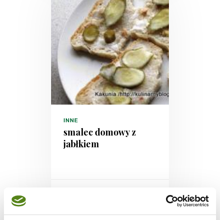
INNE
smalec domowy z
jabłkiem
-
11142 kcal
-