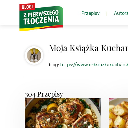
Przepisy
Autor
Moja Książka Kucha
blog:
https://www.e-ksiazkakucharsk
304 Przepisy