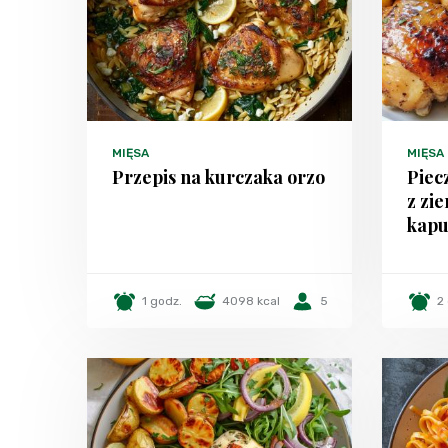
MIĘSA
MIĘSA
Przepis na kurczaka orzo
Piec
z zi
kapu
1 godz.
4098 kcal
5
2