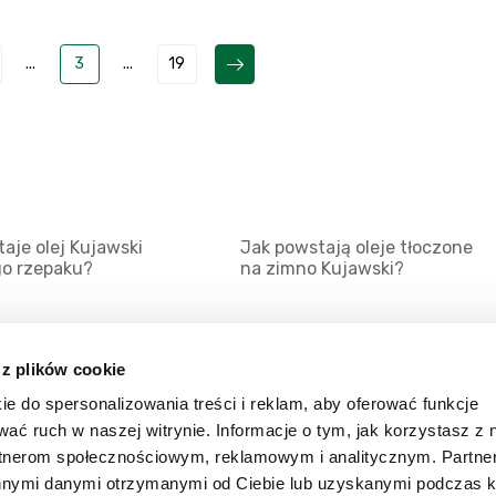
...
3
...
19
aje olej Kujawski
Jak powstają oleje tłoczone
go rzepaku?
na zimno Kujawski?
 z plików cookie
ie do spersonalizowania treści i reklam, aby oferować funkcje
Mapa serwisu
Kat
wać ruch w naszej witrynie. Informacje o tym, jak korzystasz z 
Kanały RSS
Kon
rtnerom społecznościowym, reklamowym i analitycznym. Partn
innymi danymi otrzymanymi od Ciebie lub uzyskanymi podczas k