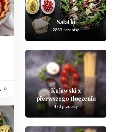
Sałatki
2863 przepisy
Kujawski z
12
pierwszego tłoczenia
473 przepisy