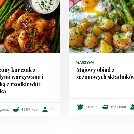
WARZYWA
zony kurczak z
Majowy obiad z
ymi warzywami i
sezonowych składnikó
ką z rzodkiewki i
rka
45 min.
1981 kcal
 godz.
4389 kcal
4