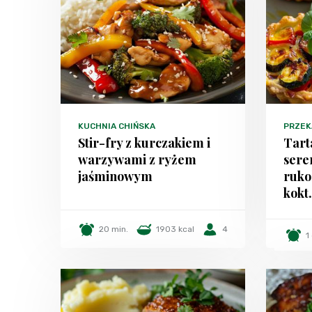
KUCHNIA CHIŃSKA
PRZEK
Stir-fry z kurczakiem i
Tart
warzywami z ryżem
serem
jaśminowym
ruko
kok
20 min.
1903 kcal
4
1