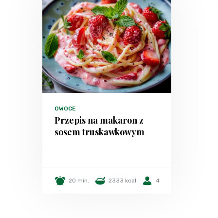
OWOCE
Przepis na makaron z
sosem truskawkowym
20 min.
2333 kcal
4