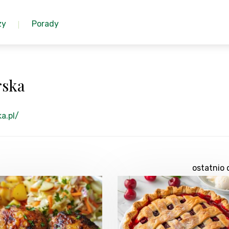
zy
Porady
rska
a.pl/
ostatnio 