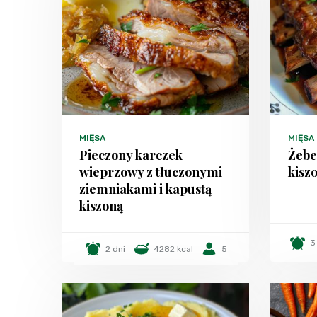
MIĘSA
MIĘSA
Pieczony karczek
Żebe
wieprzowy z tłuczonymi
kisz
ziemniakami i kapustą
kiszoną
3
2 dni
4282 kcal
5