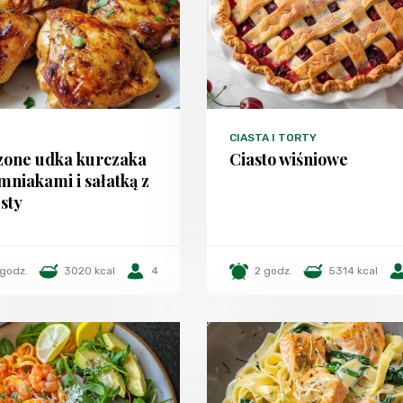
CIASTA I TORTY
zone udka kurczaka
Ciasto wiśniowe
emniakami i sałatką z
sty
 godz.
3020 kcal
4
2 godz.
5314 kcal