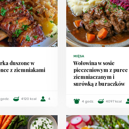
MIĘSA
rka duszone w
Wołowina w sosie
once z ziemniakami
pieczeniowym z puree
ziemniaczanym i
surówką z buraczków
 godz.
4120 kcal
4
4 godz.
4097 kcal