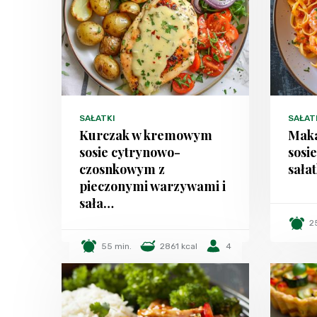
SAŁATKI
SAŁAT
Kurczak w kremowym
Maka
sosie cytrynowo-
sosi
czosnkowym z
sałat
pieczonymi warzywami i
sała…
2
55 min.
2861 kcal
4