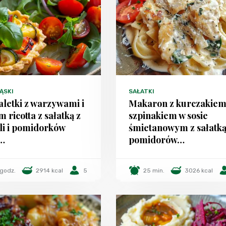
ĄSKI
SAŁATKI
aletki z warzywami i
Makaron z kurczakiem
 ricotta z sałatką z
szpinakiem w sosie
li i pomidorków
śmietanowym z sałatką
t…
pomidorów…
 godz.
2914 kcal
5
25 min.
3026 kcal