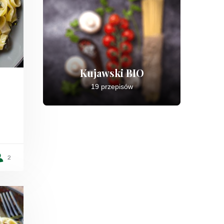
Kujawski BIO
19 przepisów
2