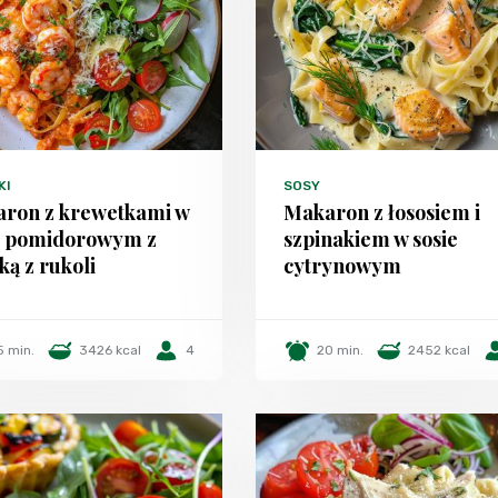
KI
SOSY
ron z krewetkami w
Makaron z łososiem i
e pomidorowym z
szpinakiem w sosie
ką z rukoli
cytrynowym
5 min.
3426 kcal
4
20 min.
2452 kcal