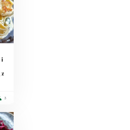
 i
 z
3