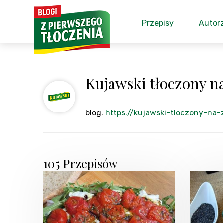
Przepisy
Autor
Kujawski tłoczony n
blog:
https://kujawski-tloczony-na-
105 Przepisów