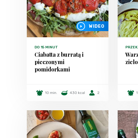
WIDEO
DO 15 MINUT
PRZEK
Ciabatta z burratą i
Warz
pieczonymi
ziel
pomidorkami
10 min.
430 kcal
2
1