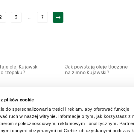
2
3
...
7
aje olej Kujawski
Jak powstają oleje tłoczone
go rzepaku?
na zimno Kujawski?
 z plików cookie
ie do spersonalizowania treści i reklam, aby oferować funkcje
Mapa serwisu
Kat
wać ruch w naszej witrynie. Informacje o tym, jak korzystasz z 
Kanały RSS
Kon
rtnerom społecznościowym, reklamowym i analitycznym. Partn
innymi danymi otrzymanymi od Ciebie lub uzyskanymi podczas k