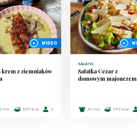
WIDEO
W
SAŁATKI
 krem z ziemniaków
Sałatka Cezar z
ra
domowym majonezem
0 min.
2251 kcal
6
40 min.
3113 kcal