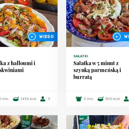
WIDEO
W
SAŁATKI
tka z halloumi i
Sałatka w 5 minut z
skwiniami
szynką parmeńską i
burratą
0 min.
1492 kcal
3
5 min.
800 kcal