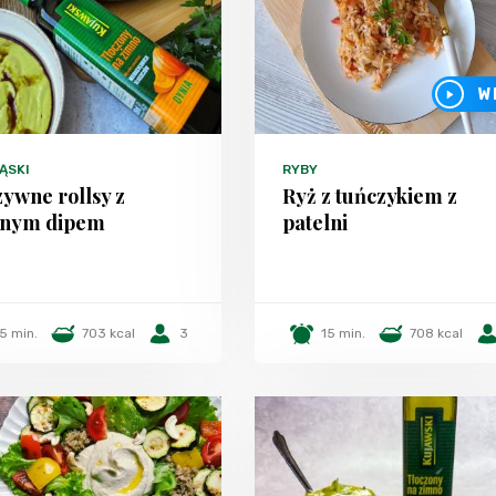
W
ĄSKI
RYBY
ywne rollsy z
Ryż z tuńczykiem z
onym dipem
patelni
5 min.
703 kcal
3
15 min.
708 kcal