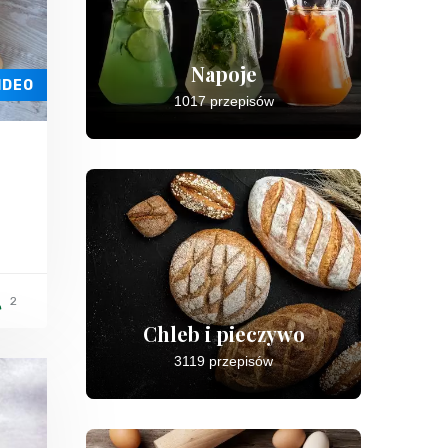
Napoje
IDEO
1017 przepisów
2
Chleb i pieczywo
3119 przepisów