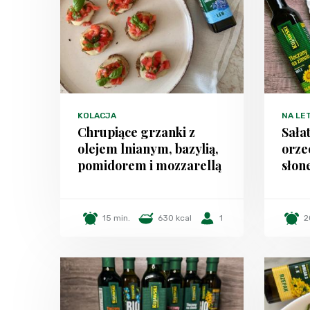
KOLACJA
NA LE
Chrupiące grzanki z
Sała
olejem lnianym, bazylią,
orze
pomidorem i mozzarellą
słon
15 min.
630 kcal
1
2