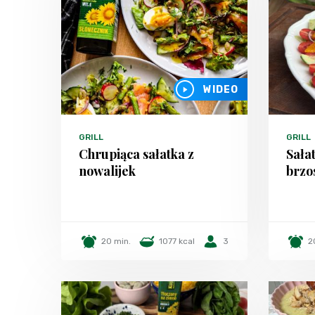
WIDEO
GRILL
GRILL
Chrupiąca sałatka z
Sała
nowalijek
brzo
20 min.
1077 kcal
3
2