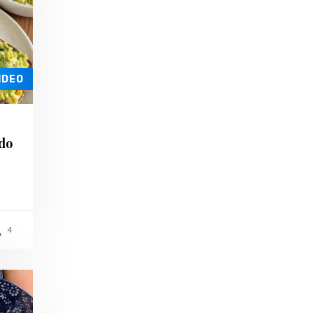
IDEO
ado
4