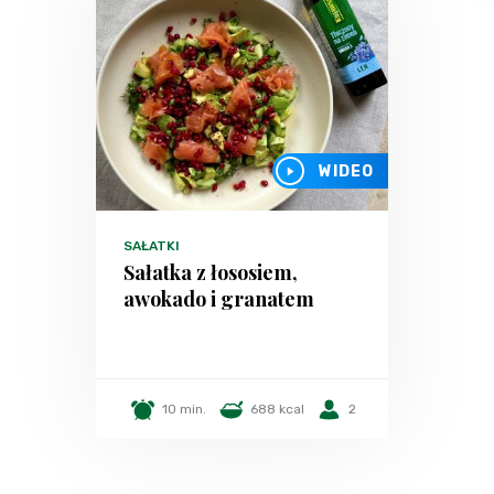
WIDEO
SAŁATKI
Sałatka z łososiem,
awokado i granatem
10 min.
688 kcal
2