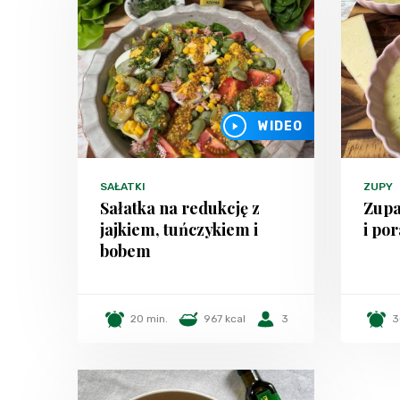
WIDEO
SAŁATKI
ZUPY
Sałatka na redukcję z
Zupa
jajkiem, tuńczykiem i
i po
bobem
20 min.
967 kcal
3
3