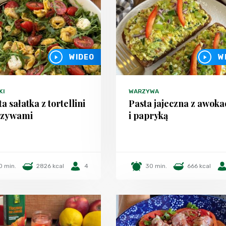
WIDEO
W
KI
WARZYWA
a sałatka z tortellini
Pasta jajeczna z awok
rzywami
i papryką
0 min.
2826 kcal
4
30 min.
666 kcal