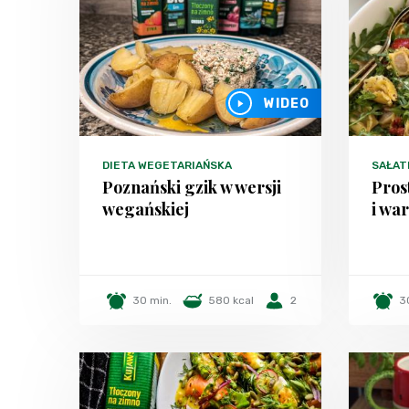
WIDEO
DIETA WEGETARIAŃSKA
SAŁAT
Poznański gzik w wersji
Prost
wegańskiej
i wa
30 min.
580 kcal
2
3