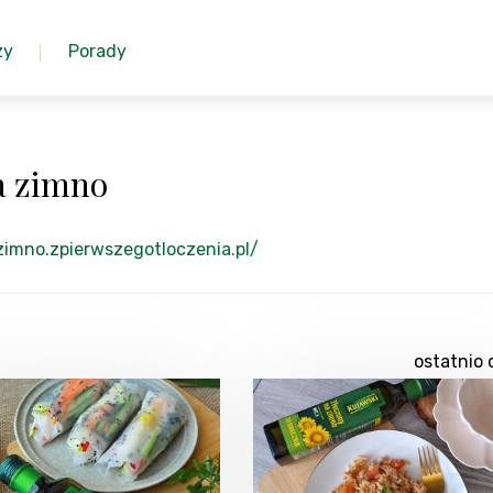
zy
Porady
a zimno
zimno.zpierwszegotloczenia.pl/
ostatnio 