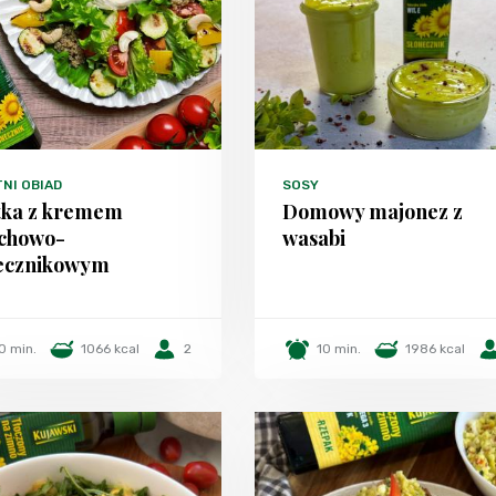
TNI OBIAD
SOSY
tka z kremem
Domowy majonez z
chowo-
wasabi
ecznikowym
0 min.
1066 kcal
2
10 min.
1986 kcal