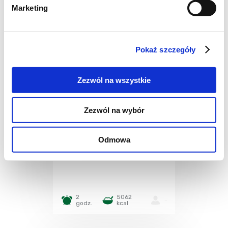
Marketing
Pokaż szczegóły
Zezwól na wszystkie
Zezwól na wybór
CIASTA I TORTY
Ciasto drwala (?!)
Odmowa
2
5062
-
godz.
kcal