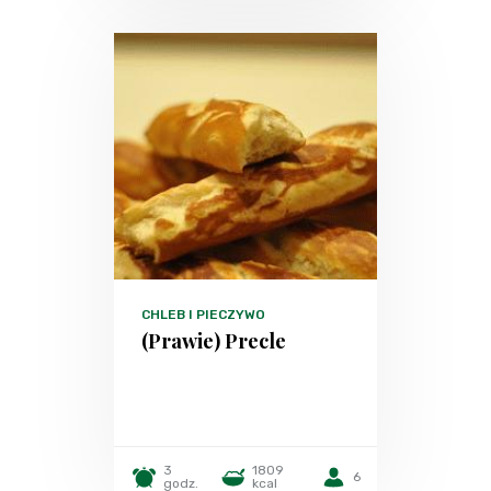
CHLEB I PIECZYWO
(Prawie) Precle
3
1809
6
godz.
kcal