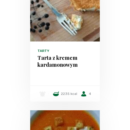
TARTY
Tarta z kremem
kardamonowym
-
2235 kcal
4