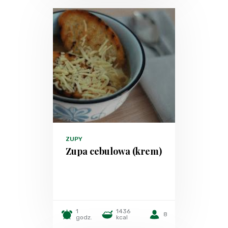
ZUPY
Zupa cebulowa (krem)
1
1436
8
godz.
kcal