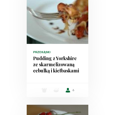
PRZEKĄSKI
Pudding z Yorkshire
ze skarmelizowaną
cebulką i kiełbaskami
-
-
6