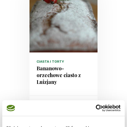
CIASTA I TORTY
Bananowo-
orzechowe ciasto z
Luizjany
1
5087
6
godz.
kcal