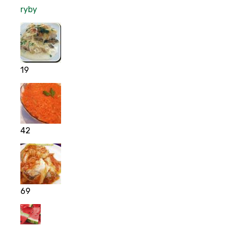
ryby
19
42
69