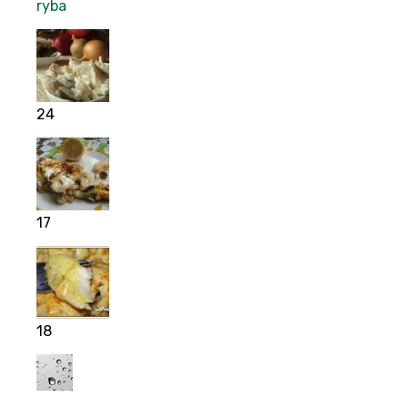
ryba
24
17
18