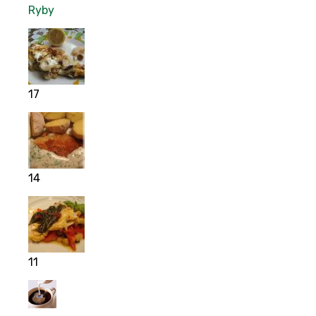
Ryby
17
14
11