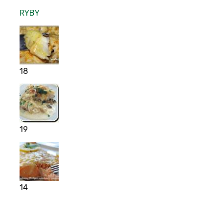
RYBY
18
19
14