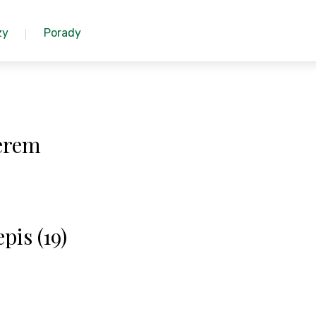
zy
Porady
serem
pis (19)