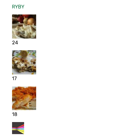
RYBY
24
17
18