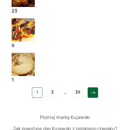
23
6
1
1
3
...
39
Poznaj markę Kujawski
Jak powstaje olej Kujawski z polskiego rzepaku?