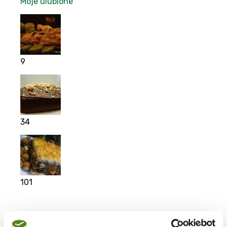
Moje ulubione
9
34
101
Moje ulubione