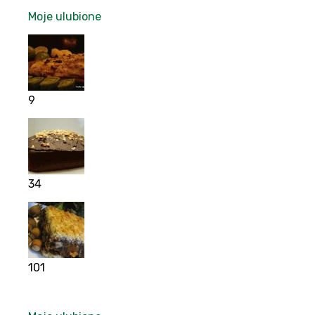
Moje ulubione
9
34
101