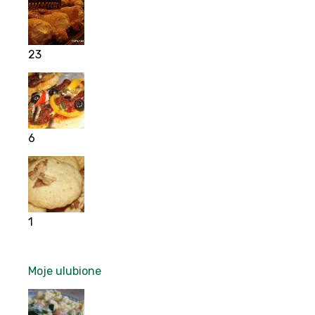
23
6
1
Moje ulubione