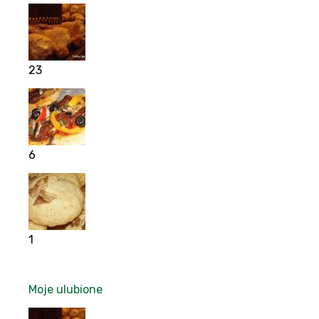
23
6
1
Moje ulubione