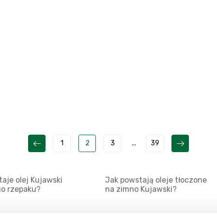
1
2
3
...
39
aje olej Kujawski
Jak powstają oleje tłoczone
go rzepaku?
na zimno Kujawski?