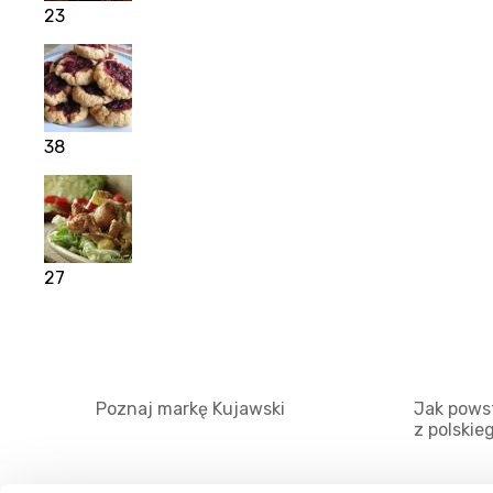
23
38
27
Poznaj markę Kujawski
Jak powst
z polskie