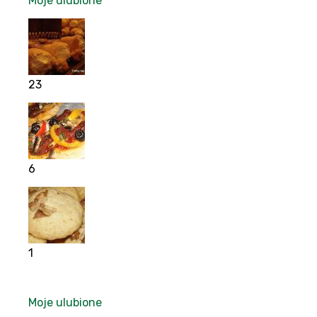
Moje ulubione
23
6
1
Moje ulubione