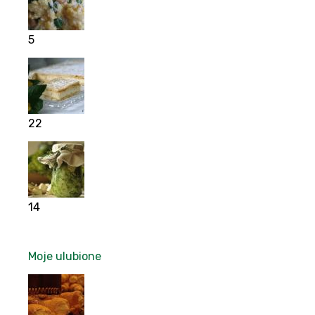
5
22
14
Moje ulubione