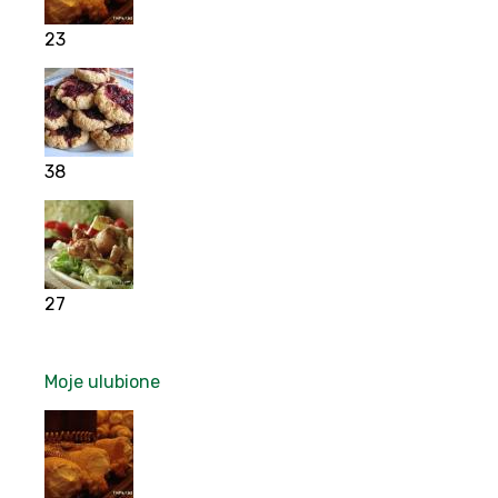
23
38
27
Moje ulubione