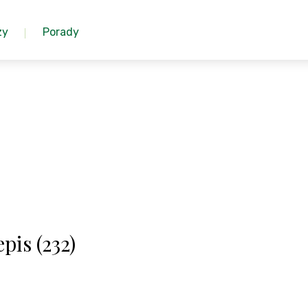
zy
Porady
pis (232)