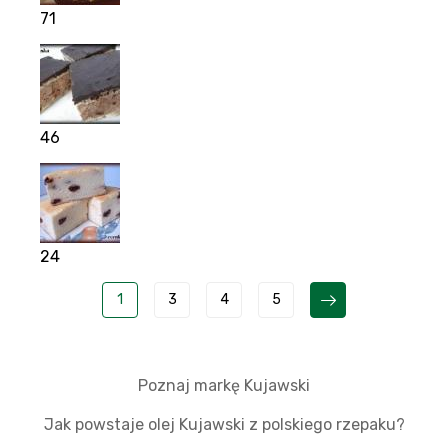
71
46
24
1
3
4
5
Poznaj markę Kujawski
Jak powstaje olej Kujawski z polskiego rzepaku?