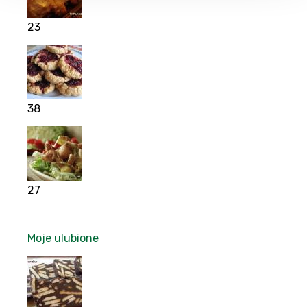
23
38
27
Moje ulubione