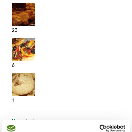
23
6
1
Moje ulubione