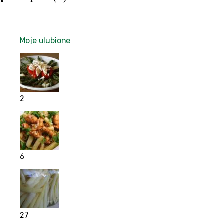
Moje ulubione
2
6
27