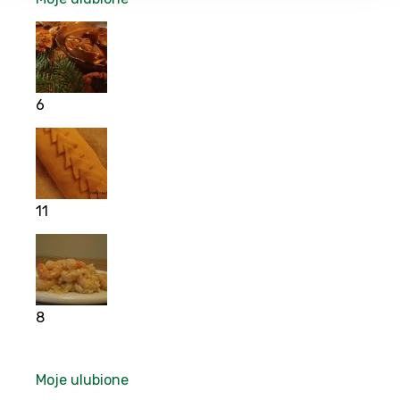
6
11
8
Moje ulubione