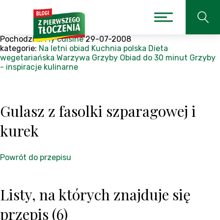
Pochodzi z:
My cuisine
29-07-2008
kategorie:
Na letni obiad
Kuchnia polska
Dieta
wegetariańska
Warzywa
Grzyby
Obiad
do 30 minut
Grzyby
- inspiracje kulinarne
Gulasz z fasolki szparagowej i
kurek
Powrót do przepisu
Listy, na których znajduje się
przepis (6)