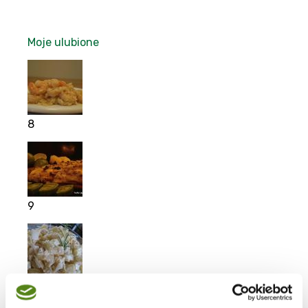
Moje ulubione
8
9
4