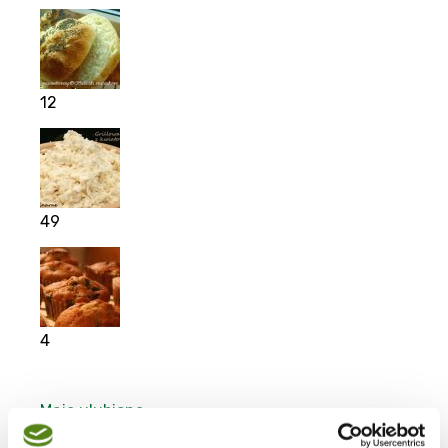
12
49
4
Moje ulubione