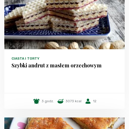
CIASTA I TORTY
Szybki andrut z masłem orzechowym
3 godz.
3073 kcal
12