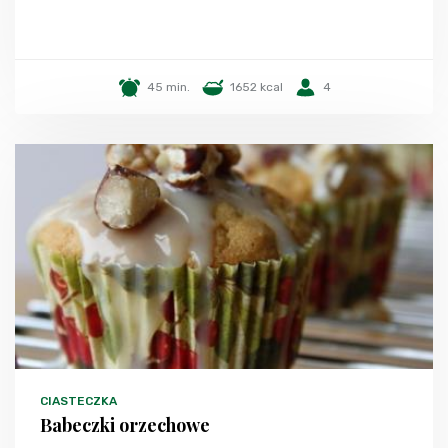
45 min.
1652 kcal
4
CIASTECZKA
Babeczki orzechowe