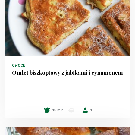
OWOCE
Omlet biszkoptowy z jabłkami i cynamonem
15 min.
-
1