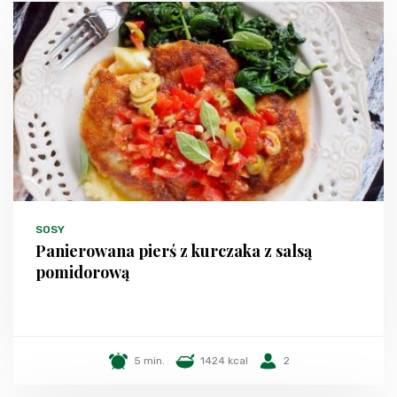
SOSY
Panierowana pierś z kurczaka z salsą
pomidorową
5 min.
1424 kcal
2