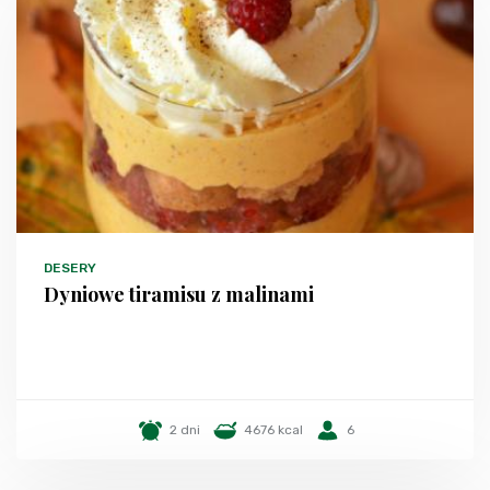
DESERY
Dyniowe tiramisu z malinami
2 dni
4676 kcal
6