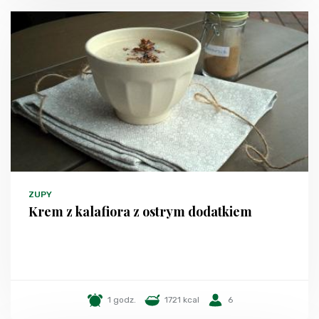
ZUPY
Krem z kalafiora z ostrym dodatkiem
1 godz.
1721 kcal
6