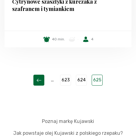
Cytrynowe szaszłyki z kurczaka z
szafranem i tymiankiem
40 min.
-
4
...
623
624
625
Poznaj markę Kujawski
Jak powstaje olej Kujawski z polskiego rzepaku?