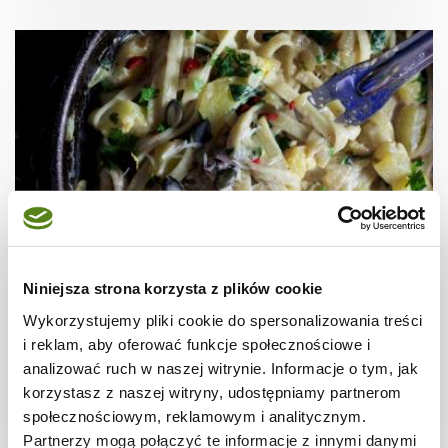
Niniejsza strona korzysta z plików cookie
WARZYWA
Wstążki z dynią w sosie śmietanowym z
Wykorzystujemy pliki cookie do spersonalizowania treści
parmezanem
i reklam, aby oferować funkcje społecznościowe i
analizować ruch w naszej witrynie. Informacje o tym, jak
korzystasz z naszej witryny, udostępniamy partnerom
społecznościowym, reklamowym i analitycznym.
25 min.
-
2
Partnerzy mogą połączyć te informacje z innymi danymi