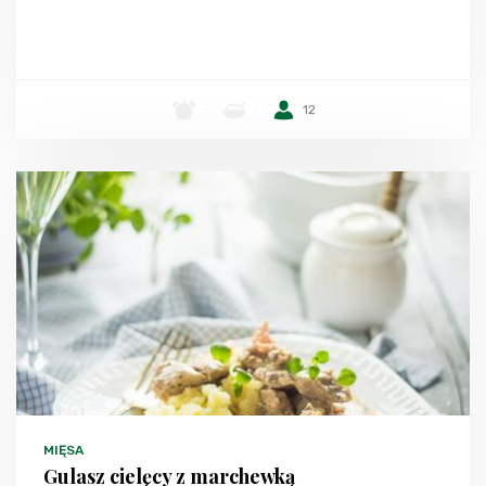
-
-
12
MIĘSA
Gulasz cielęcy z marchewką