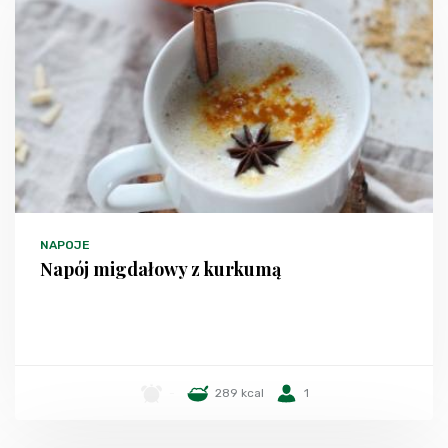
NAPOJE
Napój migdałowy z kurkumą
-
289 kcal
1