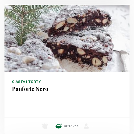
CIASTA I TORTY
Panforte Nero
-
4817 kcal
-