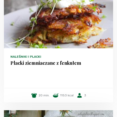
NALEŚNIKI I PLACKI
Placki ziemniaczane z fenkułem
20 min.
1153 kcal
3