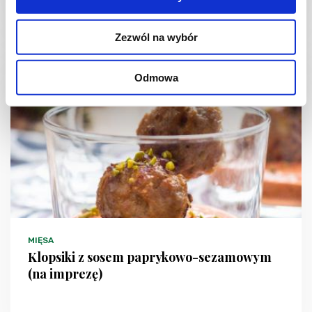
55 min.
2489 kcal
4
Zezwól na wybór
Odmowa
MIĘSA
Klopsiki z sosem paprykowo-sezamowym
(na imprezę)