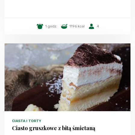
1 godz.
1196 kcal
4
CIASTA I TORTY
Ciasto gruszkowe z bitą śmietaną