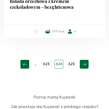
Rolada orzechowa z kremem
czekoladowym - bezglutenowa
-
3777 kcal
6
...
623
624
625
Poznaj markę Kujawski
Jak powstaje olej Kujawski z polskiego rzepaku?