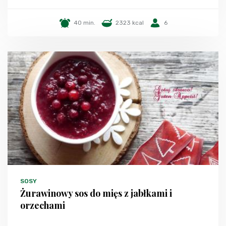
40 min.
2323 kcal
6
SOSY
Żurawinowy sos do mięs z jabłkami i
orzechami