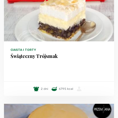
CIASTA I TORTY
Świąteczny Trójsmak
2 dni
6795 kcal
-