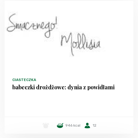
CIASTECZKA
babeczki drożdżowe: dynia z powidłami
-
946 kcal
12