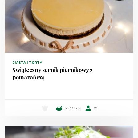
CIASTA I TORTY
Świąteczny sernik piernikowy z
pomarańczą
-
3673 kcal
12