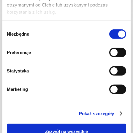
otrzymanymi od Ciebie lub uzyskanymi podczas
korzystania z ich usług.
Wybór
Niezbędne
zgody
Preferencje
Statystyka
Marketing
PIEROGI
Pierogi z marmoladą
Pokaż szczegóły
Zezwól na wszystkie