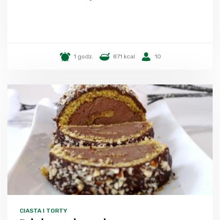
1 godz.
871 kcal
10
CIASTA I TORTY