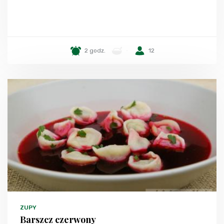
2 godz.
-
12
ZUPY
Barszcz czerwony