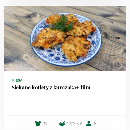
MIĘSA
Siekane kotlety z kurczaka+ film
30 min.
1876 kcal
5