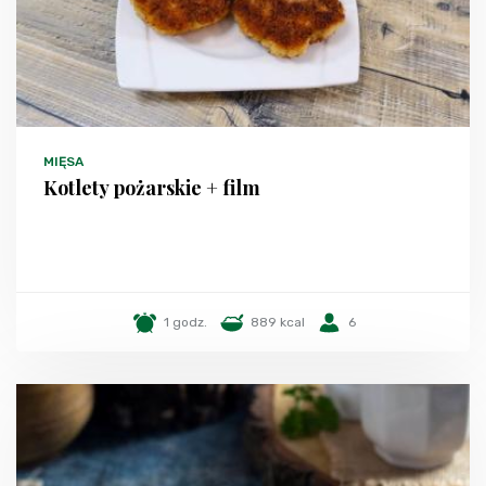
MIĘSA
Kotlety pożarskie + film
1 godz.
889 kcal
6