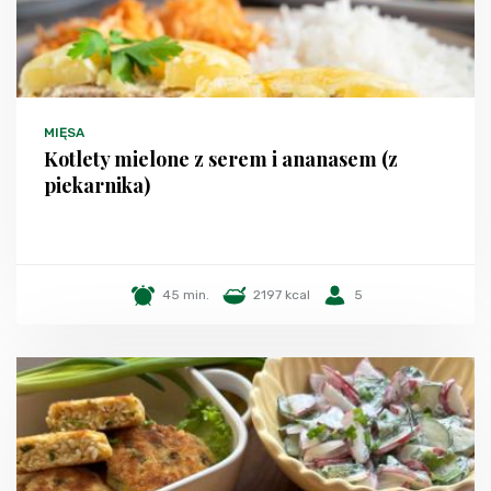
MIĘSA
Kotlety mielone z serem i ananasem (z
piekarnika)
45 min.
2197 kcal
5