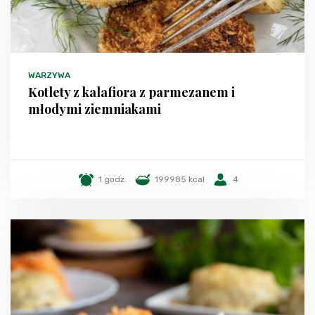
WARZYWA
Kotlety z kalafiora z parmezanem i
młodymi ziemniakami
1 godz.
199985 kcal
4