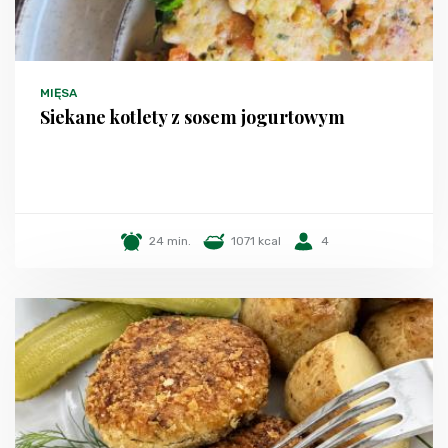
MIĘSA
Siekane kotlety z sosem jogurtowym
24 min.
1071 kcal
4