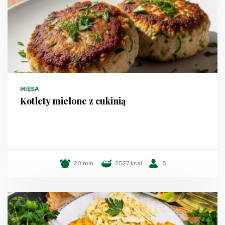
MIĘSA
Kotlety mielone z cukinią
20 min.
2527 kcal
5