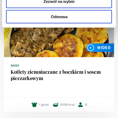
Zezwól na wybór
Odmowa
WIDEO
SOSY
Kotlety ziemniaczane z boczkiem i sosem
pieczarkowym
1 godz.
1058 kcal
8