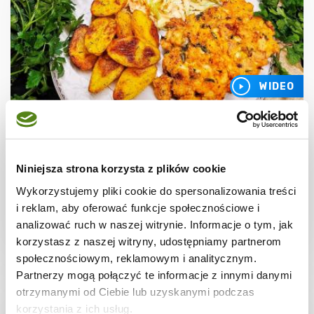
WIDEO
MIĘSA
Kotlety siekane z kurczaka
Niniejsza strona korzysta z plików cookie
Wykorzystujemy pliki cookie do spersonalizowania treści
i reklam, aby oferować funkcje społecznościowe i
analizować ruch w naszej witrynie. Informacje o tym, jak
30 min.
1907 kcal
5
korzystasz z naszej witryny, udostępniamy partnerom
społecznościowym, reklamowym i analitycznym.
Partnerzy mogą połączyć te informacje z innymi danymi
otrzymanymi od Ciebie lub uzyskanymi podczas
korzystania z ich usług.