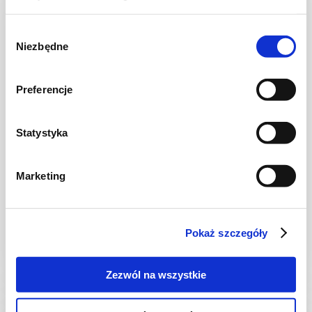
Wybór
Niezbędne
zgody
Preferencje
WIDEO
Statystyka
MIĘSA
Marketing
Zrazy w sosie własnym
Pokaż szczegóły
2 godz.
2748 kcal
3
Zezwól na wszystkie