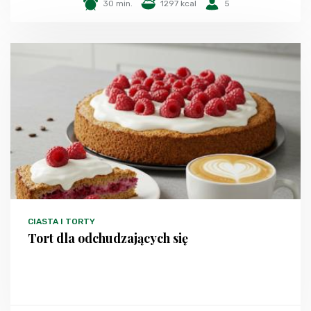
30 min.
1297 kcal
5
CIASTA I TORTY
Tort dla odchudzających się