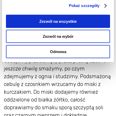
Pokaż szczegóły
Umytą i oczyszczoną pierś z kurczaka dość
drobno siekamy, po czym przekładamy do
Zezwól na wszystkie
miski. Obraną cebulę kroimy w drobną kostkę.
Zezwól na wybór
Pokrojoną cebulę podsmażamy na patelni z
rozgrzanym olejem do momentu aż się
Odmowa
zeszkli, często mieszamy, następnie
dodajemy przeciśnięty przez praskę czosnek i
jeszcze chwilę smażymy, po czym
zdejmujemy z ognia i studzimy. Podsmażoną
cebulę z czosnkiem wrzucamy do miski z
kurczakiem. Do miski dodajemy również
oddzielone od białka żółtko, całość
doprawiamy do smaku sporą szczyptą soli
oraz czarnym pieprzem i dokładnie