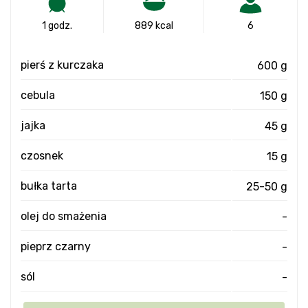
1 godz.
889 kcal
6
pierś z kurczaka
600 g
cebula
150 g
jajka
45 g
czosnek
15 g
bułka tarta
25-50 g
olej do smażenia
-
pieprz czarny
-
sól
-