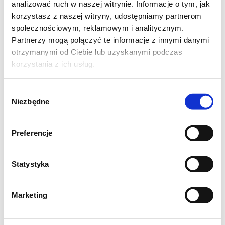
analizować ruch w naszej witrynie. Informacje o tym, jak
6 porcji:
korzystasz z naszej witryny, udostępniamy partnerom
społecznościowym, reklamowym i analitycznym.
filet z kurczaka (około 600 g)
Partnerzy mogą połączyć te informacje z innymi danymi
1 cebula
otrzymanymi od Ciebie lub uzyskanymi podczas
1 jajko
korzystania z ich usług.
3 ząbki czosnku przeciśnięte przez
Wybór
praskę
Niezbędne
zgody
3-6 łyżek bułki tartej + bułka tarta do
panierowania
Preferencje
olej do smażenia
czarny pieprz
Statystyka
sól
Marketing
Jak zrobić kotlety pożarskie?