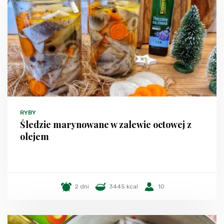
RYBY
Śledzie marynowane w zalewie octowej z
olejem
2 dni
3445 kcal
10