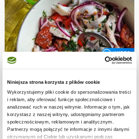
WIDEO
RYBY
Śledzie na ostro z suszonymi pomidorami
Niniejsza strona korzysta z plików cookie
Wykorzystujemy pliki cookie do spersonalizowania treści
i reklam, aby oferować funkcje społecznościowe i
analizować ruch w naszej witrynie. Informacje o tym, jak
korzystasz z naszej witryny, udostępniamy partnerom
3 godz.
2882 kcal
10
społecznościowym, reklamowym i analitycznym.
Partnerzy mogą połączyć te informacje z innymi danymi
otrzymanymi od Ciebie lub uzyskanymi podczas