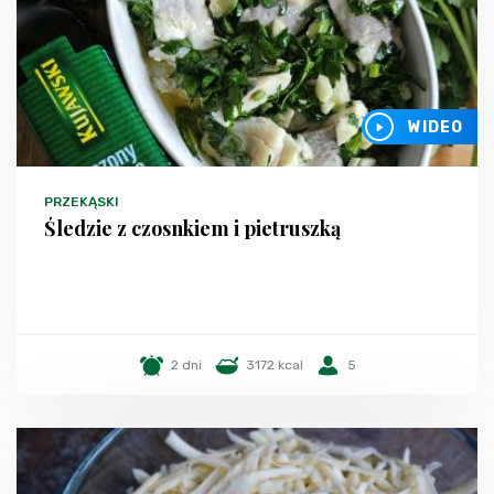
WIDEO
PRZEKĄSKI
Śledzie z czosnkiem i pietruszką
2 dni
3172 kcal
5