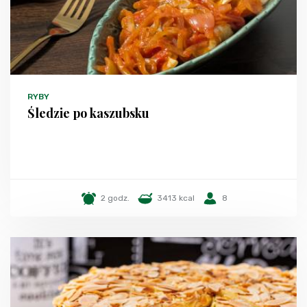
RYBY
Śledzie po kaszubsku
2 godz.
3413 kcal
8