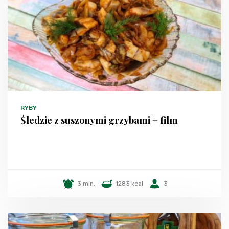
RYBY
Śledzie z suszonymi grzybami + film
3 min.
1283 kcal
3