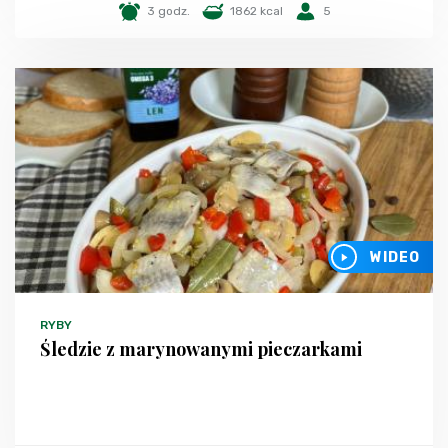
3 godz.
1862 kcal
5
WIDEO
RYBY
Śledzie z marynowanymi pieczarkami