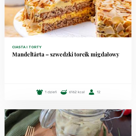
CIASTA I TORTY
Mandeltårta – szwedzki torcik migdałowy
1 dzień
6162 kcal
12