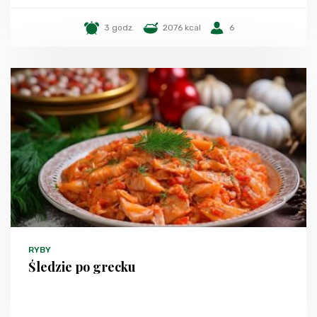
3 godz.
2076 kcal
6
RYBY
Śledzie po grecku