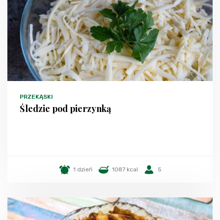
PRZEKĄSKI
Śledzie pod pierzynką
1 dzień
1087 kcal
5