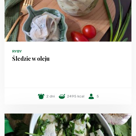
RYBY
Śledzie w oleju
2 dni
2495 kcal
5