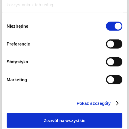
korzystania z ich usług.
Wybór
Niezbędne
zgody
Preferencje
Statystyka
WIDEO
Marketing
RYBY
Śledzie w oleju z pomarańczą
Pokaż szczegóły
Zezwól na wszystkie
2 dni
3780 kcal
6