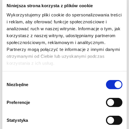
Niniejsza strona korzysta z plików cookie
Wykorzystujemy pliki cookie do spersonalizowania treści
i reklam, aby oferować funkcje społecznościowe i
analizować ruch w naszej witrynie. Informacje o tym, jak
korzystasz z naszej witryny, udostępniamy partnerom
społecznościowym, reklamowym i analitycznym.
Partnerzy mogą połączyć te informacje z innymi danymi
otrzymanymi od Ciebie lub uzyskanymi podczas
korzystania z ich usług.
Szwedzkie pulpeciki
Wybór
Niezbędne
zgody
Preferencje
Składniki na szwedzkie
klopsiki:
Statystyka