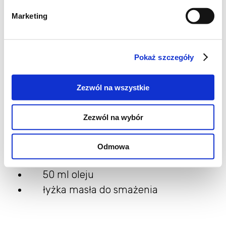
500 g mielonego mięsa ( indyka,
Marketing
wołowego, wołowo-wieprzowego,
wołowo - cielęcego)
bułka kajzerka
Pokaż szczegóły
50 ml śmietanki kremówki
łyżeczka mielonego czosnku
Zezwól na wszystkie
łyżeczka soli
jajko
Zezwól na wybór
pieprz do smaku
szczypta gałki muszkatołowej
Odmowa
mała cebula
50 ml oleju
łyżka masła do smażenia