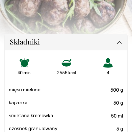
Składniki
40 min.
2555 kcal
4
mięso mielone
500 g
kajzerka
50 g
śmietana kremówka
50 ml
czosnek granulowany
5 g