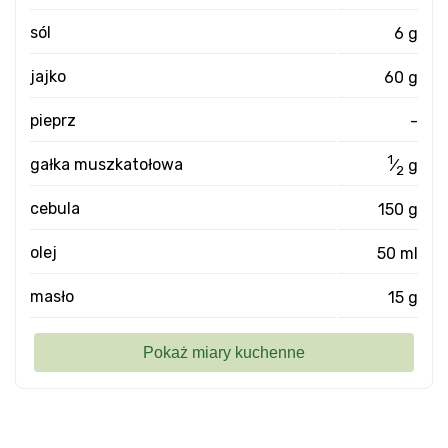
sól
6 g
jajko
60 g
pieprz
-
1
gałka muszkatołowa
⁄
g
2
cebula
150 g
olej
50 ml
masło
15 g