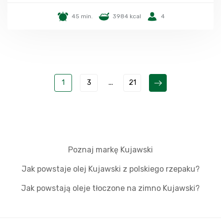
45 min.
3984 kcal
4
1
3
...
21
Poznaj markę Kujawski
Jak powstaje olej Kujawski z polskiego rzepaku?
Jak powstają oleje tłoczone na zimno Kujawski?