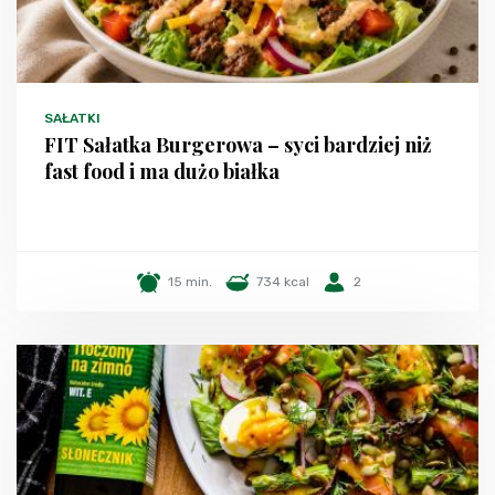
SAŁATKI
FIT Sałatka Burgerowa – syci bardziej niż
fast food i ma dużo białka
15 min.
734 kcal
2