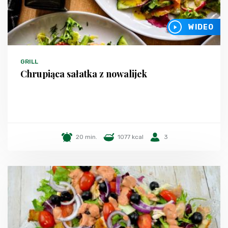
WIDEO
GRILL
Chrupiąca sałatka z nowalijek
20 min.
1077 kcal
3