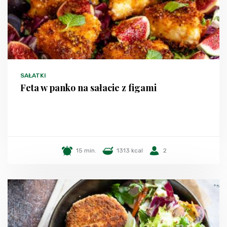
SAŁATKI
Feta w panko na sałacie z figami
15 min.
1313 kcal
2