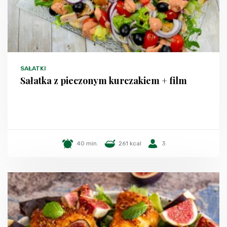
SAŁATKI
Sałatka z pieczonym kurczakiem + film
40 min.
261 kcal
3