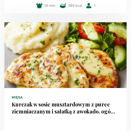
15 min.
382 kcal
1
MIĘSA
Kurczak w sosie musztardowym z puree
ziemniaczanym i sałatką z awokado, ogó…