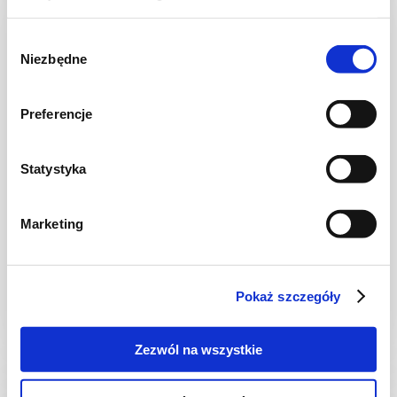
Wybór
Niezbędne
zgody
Preferencje
Statystyka
SAŁATKI
Marketing
Sałatka z tuńczykiem z sałaty rzymskiej
Pokaż szczegóły
10 min.
885 kcal
5
Zezwól na wszystkie