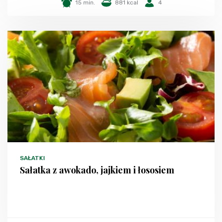
15 min.
881 kcal
4
SAŁATKI
Sałatka z awokado, jajkiem i łososiem