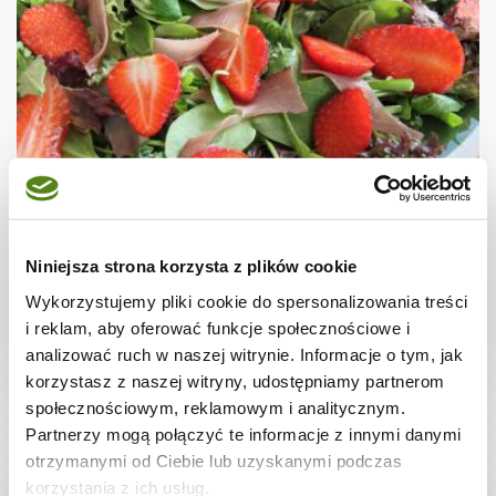
SAŁATKI
Sałatka szpinakowo – truskawkowa z szynką
Niniejsza strona korzysta z plików cookie
Wykorzystujemy pliki cookie do spersonalizowania treści
i reklam, aby oferować funkcje społecznościowe i
analizować ruch w naszej witrynie. Informacje o tym, jak
10 min.
161 kcal
3
korzystasz z naszej witryny, udostępniamy partnerom
społecznościowym, reklamowym i analitycznym.
Partnerzy mogą połączyć te informacje z innymi danymi
otrzymanymi od Ciebie lub uzyskanymi podczas
korzystania z ich usług.