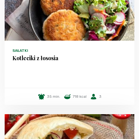
SAŁATKI
Kotleciki z łososia
35 min.
718 kcal
3