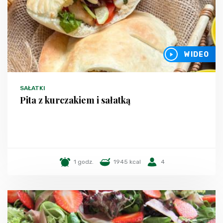
WIDEO
SAŁATKI
Pita z kurczakiem i sałatką
1 godz.
1945 kcal
4