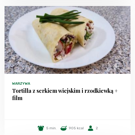
WARZYWA
Tortilla z serkiem wiejskim i rzodkiewką +
film
5 min.
905 kcal
2