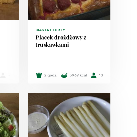
CIASTA I TORTY
Placek drożdżowy z
truskawkami
-
2 godz.
3969 kcal
10