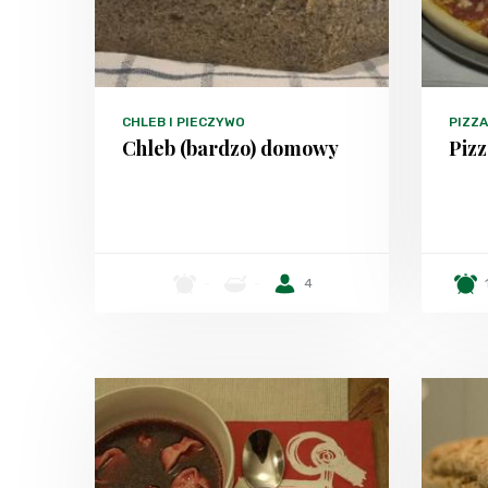
CHLEB I PIECZYWO
PIZZA
Chleb (bardzo) domowy
Piz
-
-
4