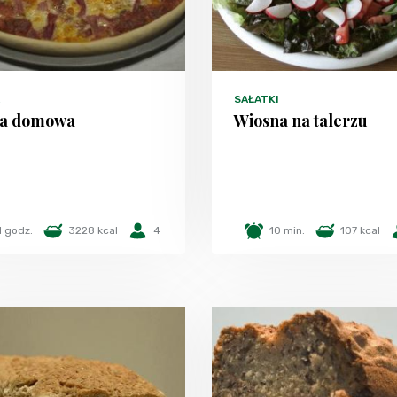
SAŁATKI
za domowa
Wiosna na talerzu
1 godz.
3228 kcal
4
10 min.
107 kcal