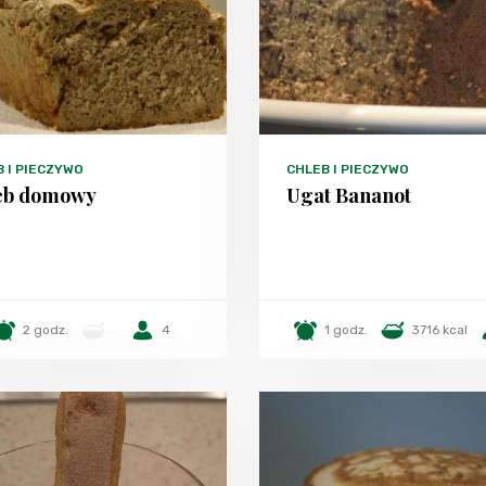
 I PIECZYWO
CHLEB I PIECZYWO
eb domowy
Ugat Bananot
2 godz.
-
4
1 godz.
3716 kcal