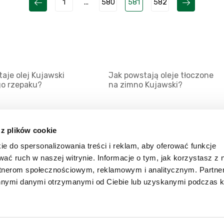
1
...
580
581
582
aje olej Kujawski
Jak powstają oleje tłoczone
go rzepaku?
na zimno Kujawski?
 z plików cookie
ie do spersonalizowania treści i reklam, aby oferować funkcje
Mapa serwisu
Kat
wać ruch w naszej witrynie. Informacje o tym, jak korzystasz z 
Kanały RSS
Kon
rtnerom społecznościowym, reklamowym i analitycznym. Partn
innymi danymi otrzymanymi od Ciebie lub uzyskanymi podczas k
Porady
Zal