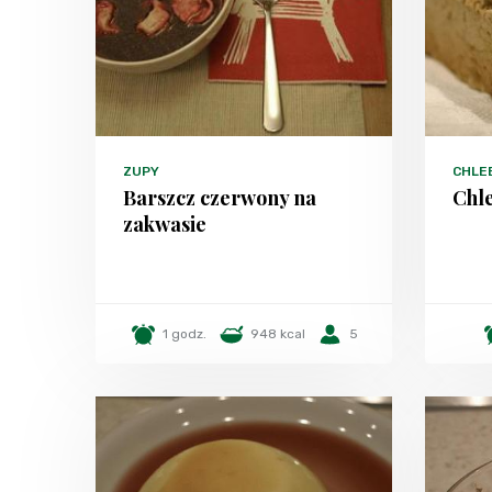
ZUPY
CHLEB
Barszcz czerwony na
Chl
zakwasie
1 godz.
948 kcal
5