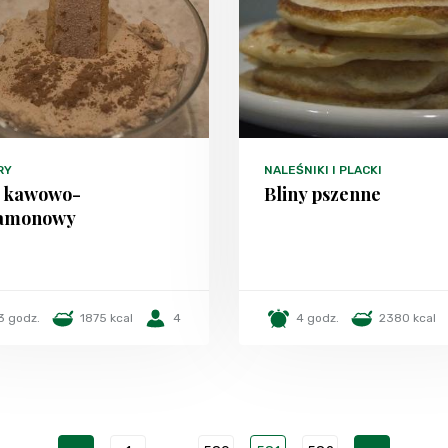
RY
NALEŚNIKI I PLACKI
 kawowo-
Bliny pszenne
amonowy
3 godz.
1875 kcal
4
4 godz.
2380 kcal