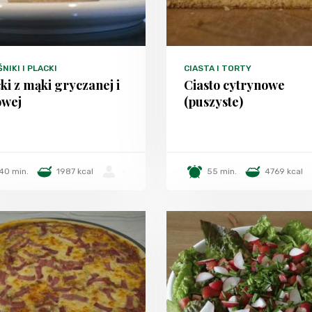
NIKI I PLACKI
CIASTA I TORTY
ki z mąki gryczanej i
Ciasto cytrynowe
owej
(puszyste)
40 min.
1987 kcal
-
55 min.
4769 kcal