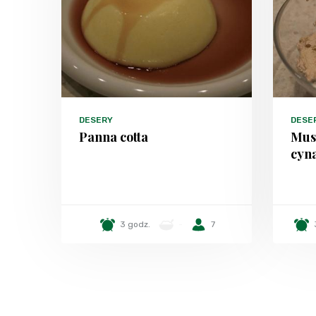
DESERY
DESE
Panna cotta
Mus
cyn
3 godz.
-
7