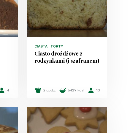
CIASTA I TORTY
Ciasto drożdżowe z
rodzynkami (i szafranem)
4
2 godz.
6429 kcal
10