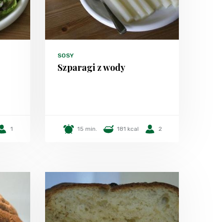
SOSY
Szparagi z wody
1
15 min.
181 kcal
2