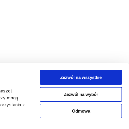
Zezwól na wszystkie
egorie
naszej
Zezwól na wybór
takt
erzy mogą
orzystania z
oguj się
Odmowa