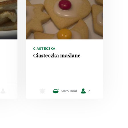
CIASTECZKA
Ciasteczka maślane
-
-
5829 kcal
3