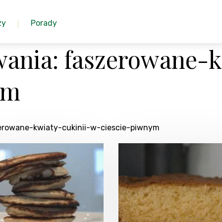
zy
Porady
ania: faszerowane-k
ym
zerowane-kwiaty-cukinii-w-ciescie-piwnym