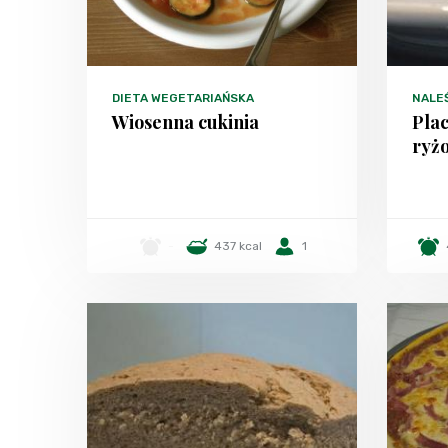
DIETA WEGETARIAŃSKA
NALEŚ
Wiosenna cukinia
Plac
ryż
-
437 kcal
1