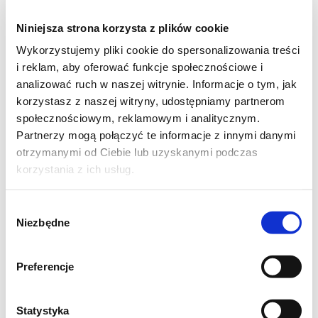
Niniejsza strona korzysta z plików cookie
Wykorzystujemy pliki cookie do spersonalizowania treści
1 łyżka masła
i reklam, aby oferować funkcje społecznościowe i
analizować ruch w naszej witrynie. Informacje o tym, jak
korzystasz z naszej witryny, udostępniamy partnerom
społecznościowym, reklamowym i analitycznym.
1 łyżeczka cukru
Partnerzy mogą połączyć te informacje z innymi danymi
otrzymanymi od Ciebie lub uzyskanymi podczas
korzystania z ich usług.
duża szczypta soli
Wybór
Niezbędne
zgody
Preferencje
W garnku lekko podgrzać 250 ml mleka. Musi
Statystyka