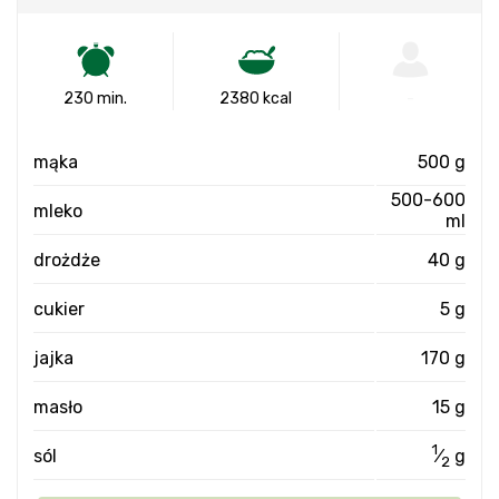
230 min.
2380 kcal
-
mąka
500 g
500-600
mleko
ml
drożdże
40 g
cukier
5 g
jajka
170 g
masło
15 g
1
sól
⁄
g
2