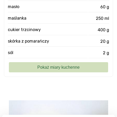
masło
60 g
maślanka
250 ml
cukier trzcinowy
400 g
skórka z pomarańczy
20 g
sól
2 g