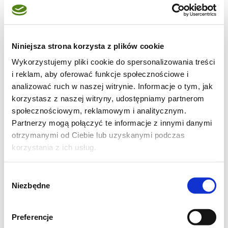
Niniejsza strona korzysta z plików cookie
Wykorzystujemy pliki cookie do spersonalizowania treści
i reklam, aby oferować funkcje społecznościowe i
analizować ruch w naszej witrynie. Informacje o tym, jak
korzystasz z naszej witryny, udostępniamy partnerom
społecznościowym, reklamowym i analitycznym.
Partnerzy mogą połączyć te informacje z innymi danymi
otrzymanymi od Ciebie lub uzyskanymi podczas
Składniki:
korzystania z ich usług.
12 łyżeczek masła
1/2 kg mąki
Wybór
Niezbędne
zgody
1.5 łyżeczki proszku do pieczenia
3/4 łyżeczki soli
Preferencje
3/4 łyżeczki sody