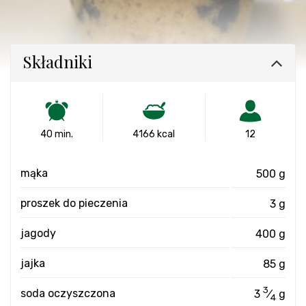
Składniki
40 min.
4166 kcal
12
mąka
500 g
proszek do pieczenia
3 g
jagody
400 g
jajka
85 g
3
soda oczyszczona
3
⁄
g
4