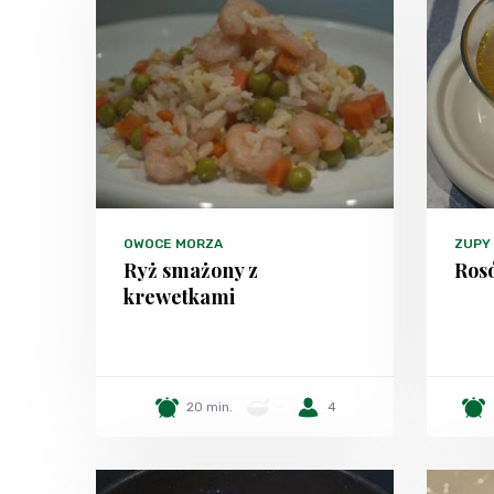
OWOCE MORZA
ZUPY
Ryż smażony z
Rosó
krewetkami
20 min.
-
4