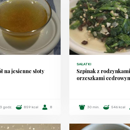
SAŁATKI
ł na jesienne słoty
Szpinak z rodzynkami
orzeszkami cedrowy
3 godz.
859 kcal
8
30 min.
546 kcal