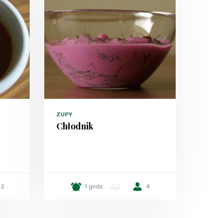
ZUPY
z
Chłodnik
2
1 godz.
-
4