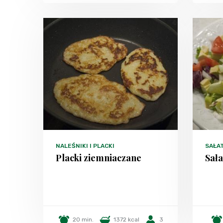
NALEŚNIKI I PLACKI
SAŁA
Placki ziemniaczane
Sał
20 min.
1372 kcal
3