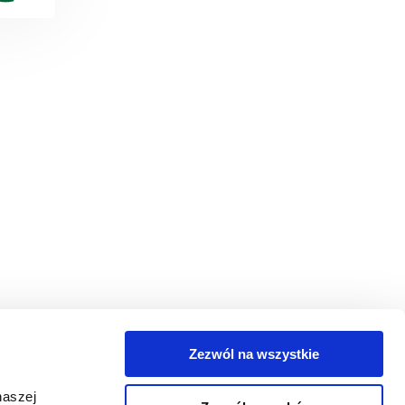
Zezwól na wszystkie
egorie
naszej