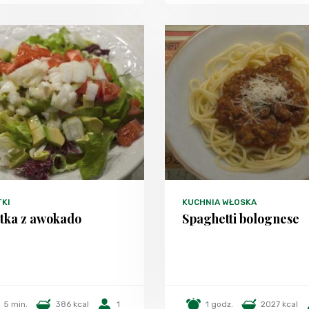
TKI
KUCHNIA WŁOSKA
atka z awokado
Spaghetti bolognese
5 min.
386 kcal
1
1 godz.
2027 kcal