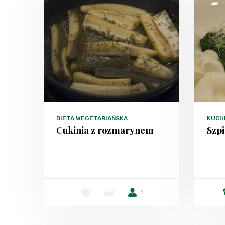
DIETA WEGETARIAŃSKA
KUCH
Cukinia z rozmarynem
Szp
-
-
1