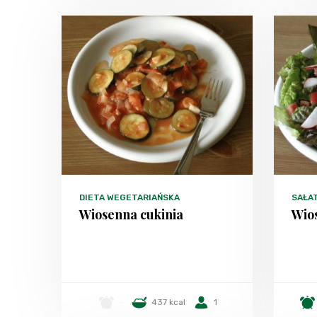
DIETA WEGETARIAŃSKA
SAŁA
Wiosenna cukinia
Wios
-
437 kcal
1