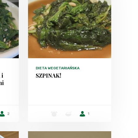
DIETA WEGETARIAŃSKA
 i
SZPINAK!
mi
2
-
-
1