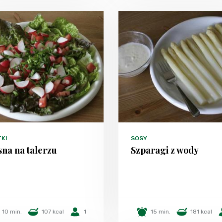
TKI
SOSY
na na talerzu
Szparagi z wody
10 min.
107 kcal
1
15 min.
181 kcal