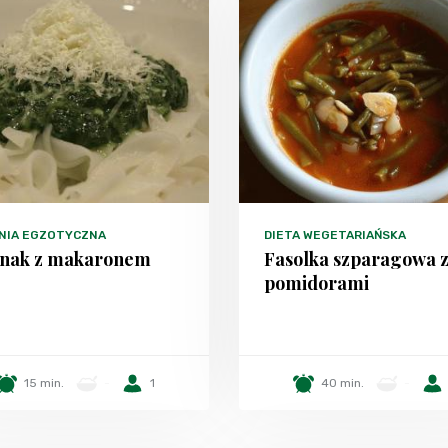
NIA EGZOTYCZNA
DIETA WEGETARIAŃSKA
inak z makaronem
Fasolka szparagowa 
pomidorami
15 min.
-
1
40 min.
-